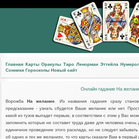
Главная
Карты
Оракулы
Таро
Ленорман
Эттейла
Нумеро
Сонники
Гороскопы
Новый сайт
Онлайн гадание На желани
Ворожба
На желание
. Из названия гадания сразу стано
предсказание - узнать сбудется Ваше желание или нет. Прос
какой из тузов выпадет первым, в соответствии с этим у Вас мо
запомнить которые не составит труда даже для человека очень
единичное проведение этого расклада, но не следует забывать
об одних и тех же желаниях, то что карты сказали Вам в первый