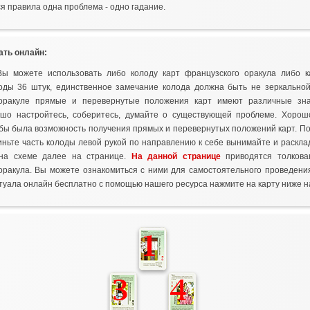
я правила одна проблема - одно гадание.
ать онлайн:
Вы можете использовать либо колоду карт французского оракула либо 
оды 36 штук, единственное замечание колода должна быть не зеркальной,
оракуле прямые и перевернутые положения карт имеют различные зна
ошо настройтесь, соберитесь, думайте о существующей проблеме. Хорош
тобы была возможность получения прямых и перевернутых положений карт. П
иньте часть колоды левой рукой по направлению к себе вынимайте и раскл
 на схеме далее на странице.
На данной странице
приводятся толкова
оракула. Вы можете ознакомиться с ними для самостоятельного проведени
итуала онлайн бесплатно с помощью нашего ресурса нажмите на карту ниже н