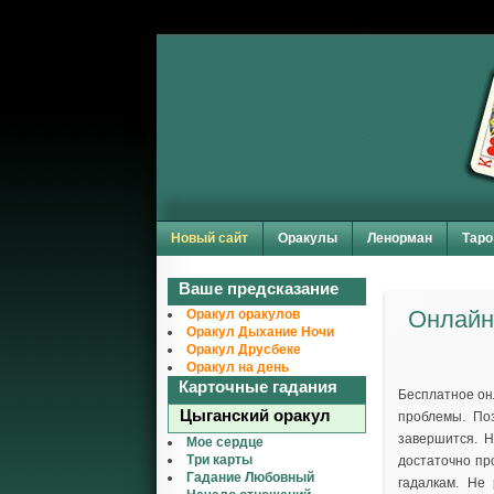
Новый сайт
Оракулы
Ленорман
Таро
Ваше предсказание
Онлайн 
Оракул оракулов
Оракул Дыхание Ночи
Оракул Друсбеке
Оракул на день
Карточные гадания
Бесплатное он
Цыганский оракул
проблемы. Поз
завершится. 
Мое сердце
Три карты
достаточно пр
Гадание Любовный
гадалкам. Не