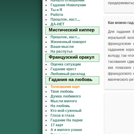
Начало отношений
придерживатьс
Гадание Новолуние
Ты и Я
Работа
Прошлое, наст....
Как можно гад
ДА-НЕТ
Мистический киппер
Для гадания 
Прошлое, наст....
игральной кол
Жизненный поворот
французском 
Ваши мысли
гаданием хор
На распутье
колоду, так ч
Французский оракул
тасования сдв
Оценка ситуации
как показано
Гадание крест
французского 
Любовный расклад
Гадания на любовь
магического р
Толкования карт
Твоя любовь
Думка любимого
Мысли милого
На любовь
Кто мой суженый
Глаза в глаза
Гадание На парня
17 карт
А я милого узнаю