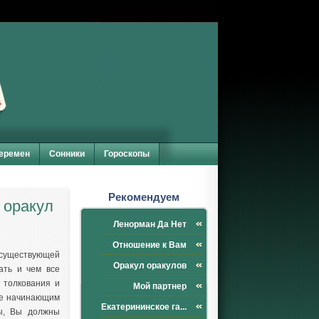
перемен
Сонники
Гороскопы
Рекомендуем
 оракул
Ленорман Да Нет
Отношение к Вам
 существующей
Оракул оракулов
ать и чем все
 толкования и
Мой партнер
аже начинающим
Екатерининское га...
мы, Вы должны