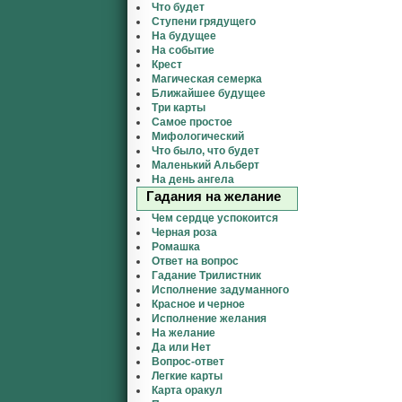
Что будет
Ступени грядущего
На будущее
На событие
Крест
Магическая семерка
Ближайшее будущее
Три карты
Самое простое
Мифологический
Что было, что будет
Маленький Альберт
На день ангела
Гадания на желание
Чем сердце успокоится
Черная роза
Ромашка
Ответ на вопрос
Гадание Трилистник
Исполнение задуманного
Красное и черное
Исполнение желания
На желание
Да или Нет
Вопрос-ответ
Легкие карты
Карта оракул