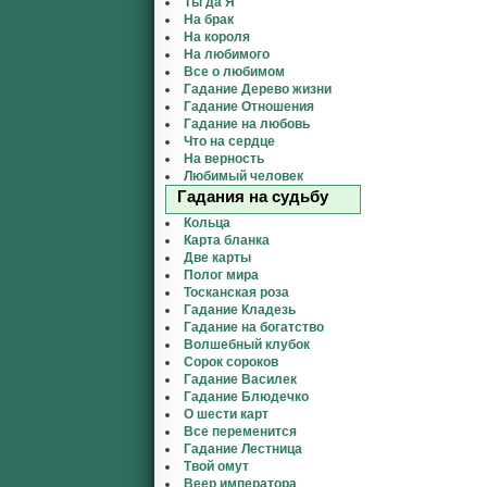
Ты да Я
На брак
На короля
На любимого
Все о любимом
Гадание Дерево жизни
Гадание Отношения
Гадание на любовь
Что на сердце
На верность
Любимый человек
Гадания на судьбу
Кольца
Карта бланка
Две карты
Полог мира
Тосканская роза
Гадание Кладезь
Гадание на богатство
Волшебный клубок
Сорок сороков
Гадание Василек
Гадание Блюдечко
О шести карт
Все переменится
Гадание Лестница
Твой омут
Веер императора