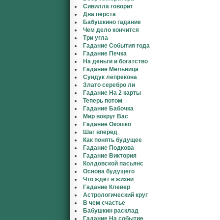
Сивилла говорит
Два перста
Бабушкино гадание
Чем дело кончится
Три угла
Гадание События года
Гадание Печка
На деньги и богатство
Гадание Мельница
Сундук лепрекона
Злато серебро ли
Гадание На 2 карты
Теперь потом
Гадание Бабочка
Мир вокруг Вас
Гадание Окошко
Шаг вперед
Как понять будущее
Гадание Подкова
Гадание Виктория
Колдовской пасьянс
Основа будущего
Что ждет в жизни
Гадание Клевер
Астрологический круг
В чем счастье
Бабушкин расклад
Гадание На событие