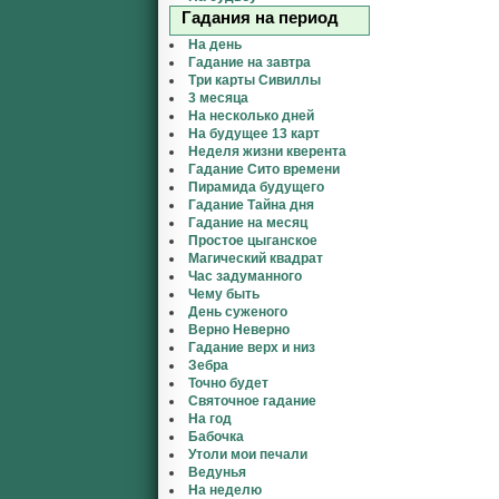
Гадания на период
На день
Гадание на завтра
Три карты Сивиллы
3 месяца
На несколько дней
На будущее 13 карт
Неделя жизни кверента
Гадание Сито времени
Пирамида будущего
Гадание Тайна дня
Гадание на месяц
Простое цыганское
Магический квадрат
Час задуманного
Чему быть
День суженого
Верно Неверно
Гадание верх и низ
Зебра
Точно будет
Святочное гадание
На год
Бабочка
Утоли мои печали
Ведунья
На неделю