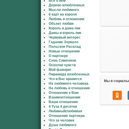
Все о нем
Дерево влюбленных
Мысли любимого
6 карт на короля
Любовь и отношения
Объект любви
Король и дама пик
Дамы и король пик
Червовый интерес
Гадание Зеркало
Польское Расклад
Новые отношения
О партнере
Семь Симеонов
Осколки чувств
Мой фаворит
Пирамида влюбленных
Что в Вас нравится
Мы в социаль
На любимого человека
На любовь и отношения
Отношение к Вам
Взаимоотношения
Ваши отношения
4 Туза 4 десятки
Любимый/любимая
Отношение партнера
Что за человек
Душа любимого