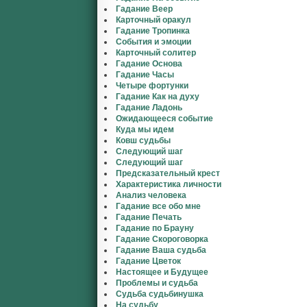
Гадание Веер
Карточный оракул
Гадание Тропинка
События и эмоции
Карточный солитер
Гадание Основа
Гадание Часы
Четыре фортунки
Гадание Как на духу
Гадание Ладонь
Ожидающееся событие
Куда мы идем
Ковш судьбы
Следующий шаг
Следующий шаг
Предсказательный крест
Характеристика личности
Анализ человека
Гадание все обо мне
Гадание Печать
Гадание по Брауну
Гадание Скороговорка
Гадание Ваша судьба
Гадание Цветок
Настоящее и Будущее
Проблемы и судьба
Судьба судьбинушка
На судьбу