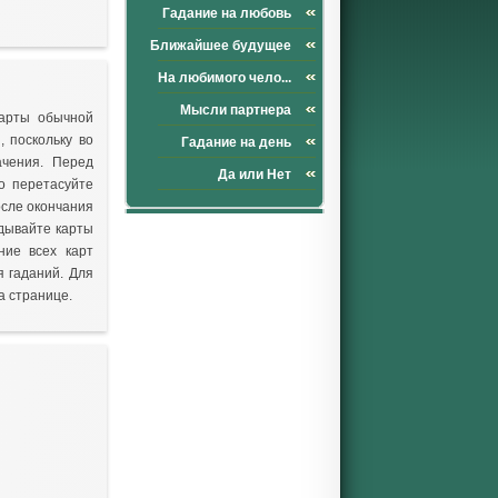
Гадание на любовь
Ближайшее будущее
На любимого чело...
Мысли партнера
карты обычной
 поскольку во
Гадание на день
чения. Перед
Да или Нет
о перетасуйте
осле окончания
адывайте карты
ние всех карт
я гаданий. Для
а странице.