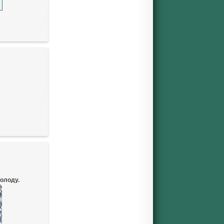
олоду.