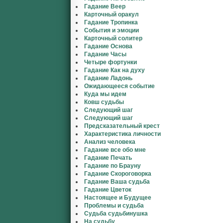
Гадание Веер
Карточный оракул
Гадание Тропинка
События и эмоции
Карточный солитер
Гадание Основа
Гадание Часы
Четыре фортунки
Гадание Как на духу
Гадание Ладонь
Ожидающееся событие
Куда мы идем
Ковш судьбы
Следующий шаг
Следующий шаг
Предсказательный крест
Характеристика личности
Анализ человека
Гадание все обо мне
Гадание Печать
Гадание по Брауну
Гадание Скороговорка
Гадание Ваша судьба
Гадание Цветок
Настоящее и Будущее
Проблемы и судьба
Судьба судьбинушка
На судьбу