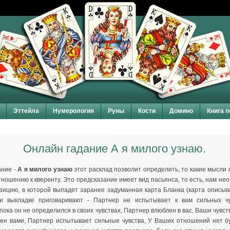
Эттейла
Нумерология
Руны
Кости
Домино
Книга 
Онлайн гадание А я милого узнаю.
ание -
А я милого узнаю
этот расклад позволит определить, то какие мысли 
ношению к кверенту. Это предсказание имеет вид пасьянса, то есть, нам не
зицию, в которой выпадет заранее задуманная карта Бланка (карта описы
ри выкладке приговаривают - Партнер не испытывает к вам сильных ч
пока он не определился в своих чувствах, Партнер влюблен в вас, Ваши чувст
ен вами, Партнер испытывает сильные чувства, У Ваших отношений нет бу