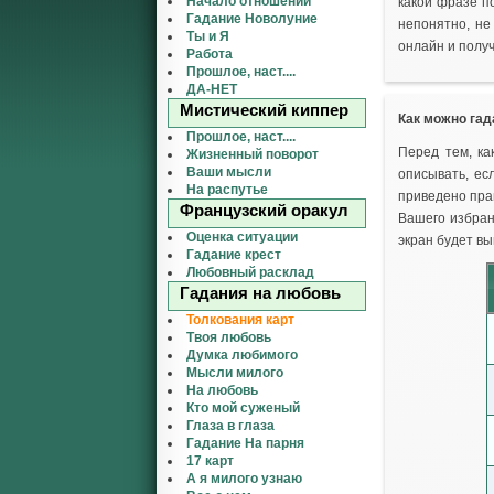
Начало отношений
какой фразе по
Гадание Новолуние
непонятно, не
Ты и Я
онлайн и получ
Работа
Прошлое, наст....
ДА-НЕТ
Мистический киппер
Как можно гад
Прошлое, наст....
Перед тем, ка
Жизненный поворот
Ваши мысли
описывать, ес
На распутье
приведено прав
Французский оракул
Вашего избран
Оценка ситуации
экран будет вы
Гадание крест
Любовный расклад
Гадания на любовь
Толкования карт
Твоя любовь
Думка любимого
Мысли милого
На любовь
Кто мой суженый
Глаза в глаза
Гадание На парня
17 карт
А я милого узнаю