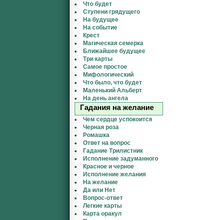
Что будет
Ступени грядущего
На будущее
На событие
Крест
Магическая семерка
Ближайшее будущее
Три карты
Самое простое
Мифологический
Что было, что будет
Маленький Альберт
На день ангела
Гадания на желание
Чем сердце успокоится
Черная роза
Ромашка
Ответ на вопрос
Гадание Трилистник
Исполнение задуманного
Красное и черное
Исполнение желания
На желание
Да или Нет
Вопрос-ответ
Легкие карты
Карта оракул