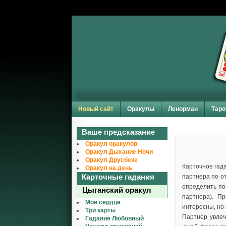
Новый сайт
Оракулы
Ленорман
Таро
Ваше предсказание
Оракул оракулов
Оракул Дыхание Ночи
Оракул Друсбеке
Карточное гад
Оракул на день
Карточные гадания
партнера по от
определить по
Цыганский оракул
партнера). П
Мое сердце
интересны, но 
Три карты
Партнер увлеч
Гадание Любовный