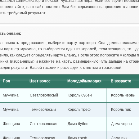
казался сигнификатор и покажет чувства партнера. Если все звучит несколь
 переживайте, наш сайт поможет Вам без серьезного напряжения выполнит
ить требуемый результат.
ать онлайн:
к начинать предсказание, выберите карту партнера. Она должна максимал
ли партнер мужчина, то выбирается один из королей, если женщина, то - д
ило, как следует определять карту Бланку. После этого попросите у колоды 
ника (избранницы) и нажмите на карту, размещенную чуть дальше на стра
веден результат Вашей тасовки и раскладки, с ответом и трактовкой.
Пол
Цвет волос
Молодой/молодая
В возрасте
Мужчина
Светловолосый
Король бубен
Король червы
Мужчина
Темноволосый
Король треф
Король пик
Женщина
Светловолосая
Дама бубен
Дама червы
Женщина
Темноволосая
Дама треф
Дама пик