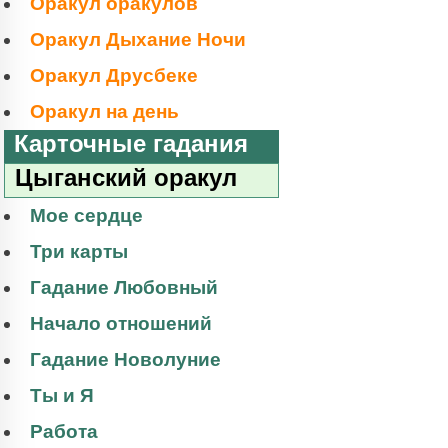
Оракул оракулов
Оракул Дыхание Ночи
Оракул Друсбеке
Оракул на день
Карточные гадания
Цыганский оракул
Мое сердце
Три карты
Гадание Любовный
Начало отношений
Гадание Новолуние
Ты и Я
Работа