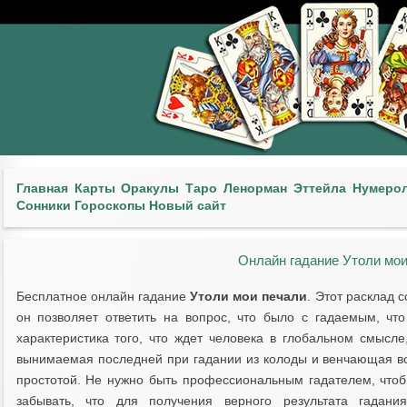
Главная
Карты
Оракулы
Таро
Ленорман
Эттейла
Нумеро
Сонники
Гороскопы
Новый сайт
Онлайн гадание Утоли мои
Бесплатное онлайн гадание
Утоли мои печали
. Этот расклад 
он позволяет ответить на вопрос, что было с гадаемым, чт
характеристика того, что ждет человека в глобальном смысле
вынимаемая последней при гадании из колоды и венчающая вс
простотой. Не нужно быть профессиональным гадателем, чтоб
забывать, что для получения верного результата гадани