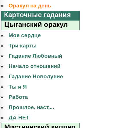
Оракул на день
Карточные гадания
Цыганский оракул
Мое сердце
Три карты
Гадание Любовный
Начало отношений
Гадание Новолуние
Ты и Я
Работа
Прошлое, наст....
ДА-НЕТ
Мистический киппер