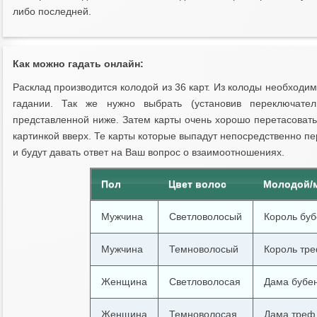
либо последней.
Как можно гадать онлайн:
Расклад производится колодой из 36 карт. Из колоды необходимо
гадании. Так же нужно выбрать (установив переключате
представленной ниже. Затем карты очень хорошо перетасовать
картинкой вверх. Те карты которые выпадут непосредственно п
и будут давать ответ на Ваш вопрос о взаимоотношениях.
Пол
Цвет волос
Молодой/
Мужчина
Светловолосый
Король буб
Мужчина
Темноволосый
Король тр
Женщина
Светловолосая
Дама бубе
Женщина
Темноволосая
Дама треф