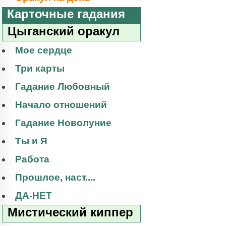
Карточные гадания
Цыганский оракул
Мое сердце
Три карты
Гадание Любовный
Начало отношений
Гадание Новолуние
Ты и Я
Работа
Прошлое, наст....
ДА-НЕТ
Мистический киппер