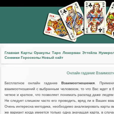
Главная
Карты
Оракулы
Таро
Ленорман
Эттейла
Нумеро
Сонники
Гороскопы
Новый сайт
Онлайн гадание Взаимоот
Бесплатное онлайн гадание
Взаимоотношения
. Применя
взаимоотношений с выбранным человеком, то что Вас ждет в 
четкое и краткое, что позволяет понимать расклад даже людям
Не следует слишком часто его проводить, вряд ли в Ваших вз
Очень интересна методика, необходимо анализировать карты в
же вариант когда имеется только одна значащая карта, в случ