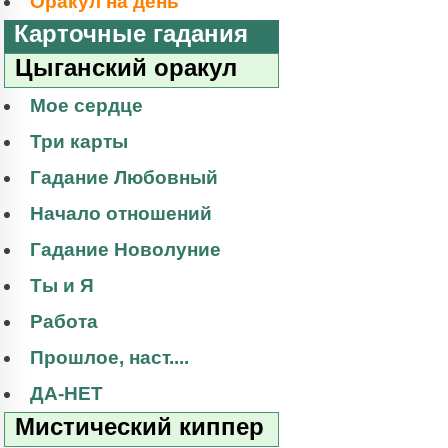
Оракул на день
Карточные гадания
Цыганский оракул
Мое сердце
Три карты
Гадание Любовный
Начало отношений
Гадание Новолуние
Ты и Я
Работа
Прошлое, наст....
ДА-НЕТ
Мистический киппер