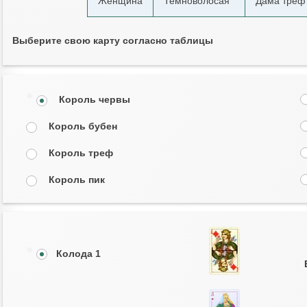
Женщина
Темноволосая
Дама треф
Выберите свою карту согласно таблицы
Король червы
Король бубен
Король треф
Король пик
Колода 1