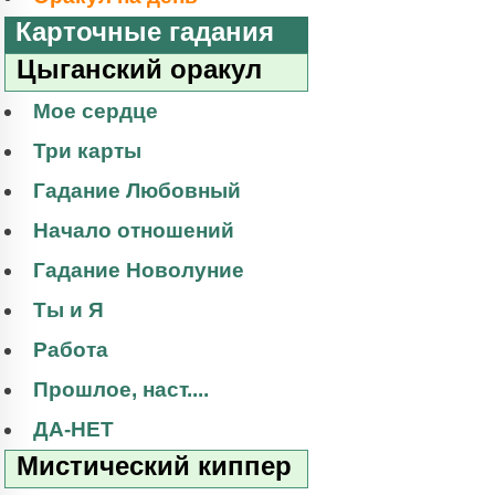
Карточные гадания
Цыганский оракул
Мое сердце
Три карты
Гадание Любовный
Начало отношений
Гадание Новолуние
Ты и Я
Работа
Прошлое, наст....
ДА-НЕТ
Мистический киппер