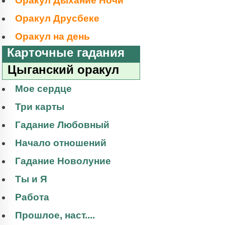
Оракул Дыхание Ночи
Оракул Друсбеке
Оракул на день
Карточные гадания
Цыганский оракул
Мое сердце
Три карты
Гадание Любовный
Начало отношений
Гадание Новолуние
Ты и Я
Работа
Прошлое, наст....