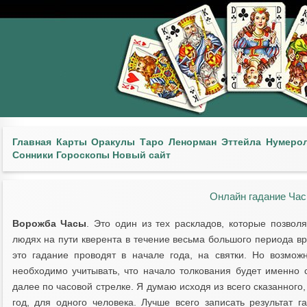
Главная
Карты
Оракулы
Таро
Ленорман
Эттейла
Нумеро
Сонники
Гороскопы
Новый сайт
Онлайн гадание Час
Ворожба Часы
. Это один из тех раскладов, которые позвол
людях на пути кверента в течение весьма большого периода вр
это гадание проводят в начале года, на святки. Но возмож
необходимо учитывать, что начало толкования будет именно 
далее по часовой стрелке. Я думаю исходя из всего сказанного,
год, для одного человека. Лучше всего записать результат г