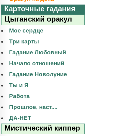
Карточные гадания
Цыганский оракул
Мое сердце
Три карты
Гадание Любовный
Начало отношений
Гадание Новолуние
Ты и Я
Работа
Прошлое, наст....
ДА-НЕТ
Мистический киппер