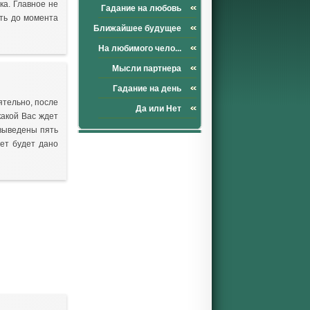
ка. Главное не
Гадание на любовь
ать до момента
Ближайшее будущее
На любимого чело...
Мысли партнера
Гадание на день
ятельно, после
Да или Нет
какой Вас ждет
 выведены пять
дет будет дано