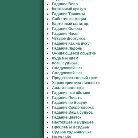
Гадание Веер
Карточный оракул
Гадание Тропинка
События и эмоции
Карточный солитер
Гадание Основа
Гадание Часы
Четыре фортунки
Гадание Как на духу
Гадание Ладонь
Ожидающееся событие
Куда мы идем
Ковш судьбы
Следующий шаг
Следующий шаг
Предсказательный крест
Характеристика личности
Анализ человека
Гадание все обо мне
Гадание Печать
Гадание по Брауну
Гадание Скороговорка
Гадание Ваша судьба
Гадание Цветок
Настоящее и Будущее
Проблемы и судьба
Судьба судьбинушка
На судьбу