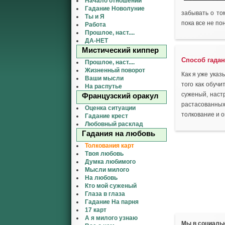
Начало отношений
Гадание Новолуние
забывать о том
Ты и Я
пока все не по
Работа
Прошлое, наст....
ДА-НЕТ
Мистический киппер
Способ гадан
Прошлое, наст....
Жизненный поворот
Как я уже указ
Ваши мысли
того как обучи
На распутье
суженый, наст
Французский оракул
растасованных
Оценка ситуации
толкование и о
Гадание крест
Любовный расклад
Гадания на любовь
Толкования карт
Твоя любовь
Думка любимого
Мысли милого
На любовь
Кто мой суженый
Глаза в глаза
Гадание На парня
17 карт
А я милого узнаю
Мы в социаль