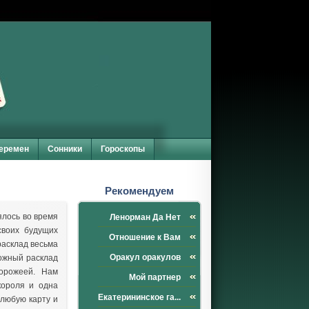
перемен
Сонники
Гороскопы
Рекомендуем
ялось во время
Ленорман Да Нет
своих будущих
Отношение к Вам
расклад весьма
Оракул оракулов
ложный расклад
орожеей. Нам
Мой партнер
короля и одна
Екатерининское га...
 любую карту и