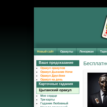
Новый сайт
Оракулы
Ленорман
Таро
Ваше предсказание
Бесплатно
Оракул оракулов
Оракул Дыхание Ночи
Оракул Друсбеке
Оракул на день
Карточные гадания
Цыганский оракул
Мое сердце
Три карты
Гадание Любовный