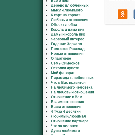
Все о нем
Дерево влюбленных
Мысли любимого
6 карт на короля
Любовь и отношения
Объект любви
Король и дама пик
Дамы и король пик
Червовый интерес
Гадание Зеркало
Польское Расклад
Новые отношения
О партнере
Семь Симеонов
Осколки чувств
Мой фаворит
Пирамида влюбленных
Что в Вас нравится
На любимого человека
На любовь и отношения
Отношение к Вам
Взаимоотношения
Ваши отношения
4 Туза 4 десятки
Любимый/любимая
Отношение партнера
Что за человек
Душа любимого