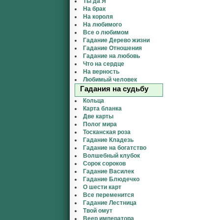
Ты да Я
На брак
На короля
На любимого
Все о любимом
Гадание Дерево жизни
Гадание Отношения
Гадание на любовь
Что на сердце
На верность
Любимый человек
Гадания на судьбу
Кольца
Карта бланка
Две карты
Полог мира
Тосканская роза
Гадание Кладезь
Гадание на богатство
Волшебный клубок
Сорок сороков
Гадание Василек
Гадание Блюдечко
О шести карт
Все переменится
Гадание Лестница
Твой омут
Веер императора