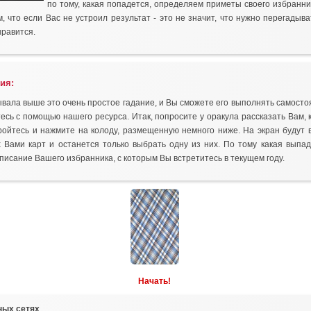
по тому, какая попадется, определяем приметы своего избранни
, что если Вас не устроил результат - это не значит, что нужно перегадыв
нравится.
ия:
ывала выше это очень простое гадание, и Вы сможете его выполнять самосто
тесь с помощью нашего ресурса. Итак, попросите у оракула рассказать Вам, 
ройтесь и нажмите на колоду, размещенную немного ниже. На экран будут
 Вами карт и останется только выбрать одну из них. По тому какая выпа
писание Вашего избранника, с которым Вы встретитесь в текущем году.
Начать!
ных сетях