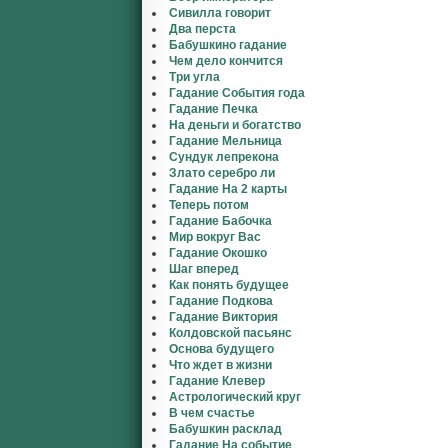
Сивилла говорит
Два перста
Бабушкино гадание
Чем дело кончится
Три угла
Гадание События года
Гадание Печка
На деньги и богатство
Гадание Мельница
Сундук лепрекона
Злато серебро ли
Гадание На 2 карты
Теперь потом
Гадание Бабочка
Мир вокруг Вас
Гадание Окошко
Шаг вперед
Как понять будущее
Гадание Подкова
Гадание Виктория
Колдовской пасьянс
Основа будущего
Что ждет в жизни
Гадание Клевер
Астрологический круг
В чем счастье
Бабушкин расклад
Гадание На событие