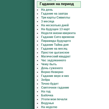
Гадания на период
На день
Гадание на завтра
Три карты Сивиллы
3 месяца
На несколько дней
На будущее 13 карт
Неделя жизни кверента
Гадание Сито времени
Пирамида будущего
Гадание Тайна дня
Гадание на месяц
Простое цыганское
Магический квадрат
Час задуманного
Чему быть
День суженого
Верно Неверно
Гадание верх и низ
Зебра
Точно будет
Святочное гадание
На год
Бабочка
Утоли мои печали
Ведунья
На неделю