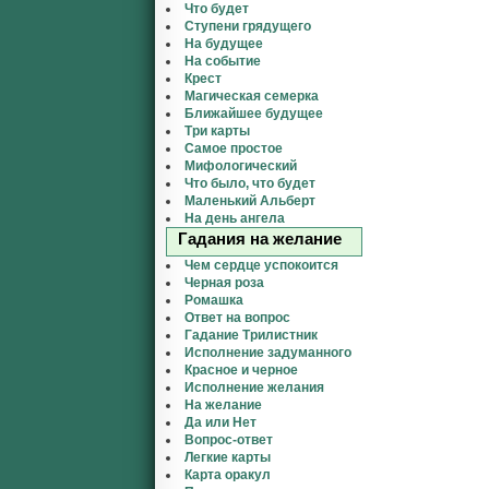
Что будет
Ступени грядущего
На будущее
На событие
Крест
Магическая семерка
Ближайшее будущее
Три карты
Самое простое
Мифологический
Что было, что будет
Маленький Альберт
На день ангела
Гадания на желание
Чем сердце успокоится
Черная роза
Ромашка
Ответ на вопрос
Гадание Трилистник
Исполнение задуманного
Красное и черное
Исполнение желания
На желание
Да или Нет
Вопрос-ответ
Легкие карты
Карта оракул