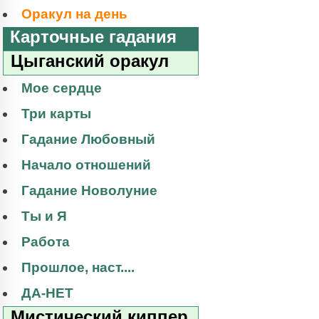
Оракул на день
Карточные гадания
Цыганский оракул
Мое сердце
Три карты
Гадание Любовный
Начало отношений
Гадание Новолуние
Ты и Я
Работа
Прошлое, наст....
ДА-НЕТ
Мистический киппер