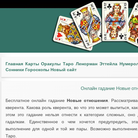
Главная
Карты
Оракулы
Таро
Ленорман
Эттейла
Нумеро
Сонники
Гороскопы
Новый сайт
Онлайн гадание Новые от
Бесплатное онлайн гадание
Новые отношения
. Рассматрив
кверента. Какова роль кверента, во что это может вылиться, ка
этом это гадание нельзя отнести к категории сложных, он
гадалкам. Единственное о чем хочется предупредить, эт
выполнение для одной и той же пары. Возможно выполнение, 
Таро.