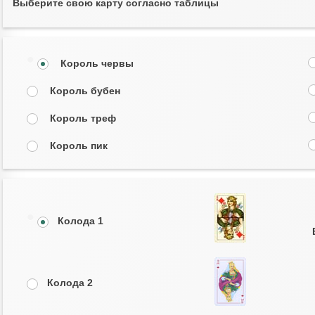
Выберите свою карту согласно таблицы
Король червы
Король бубен
Король треф
Король пик
Колода 1
Колода 2