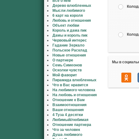
Все о нем
Дерево влюбленных
Колод
Мысли любимого
6 карт на короля
Любовь и отношения
Объект любви
Король и дама пик
Колод
Дамы и король пик
Червовый интерес
Гадание Зеркало
Польское Расклад
Новые отношения
О партнере
Мы в социаль
Семь Симеонов
Осколки чувств
Мой фаворит
Пирамида влюбленных
Что в Вас нравится
На любимого человека
На любовь и отношения
Отношение к Вам
Взаимоотношения
Ваши отношения
4 Туза 4 десятки
Любимый/любимая
Отношение партнера
Что за человек
Душа любимого