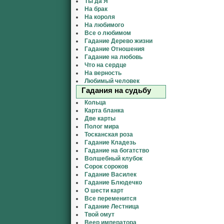
Ты да Я
На брак
На короля
На любимого
Все о любимом
Гадание Дерево жизни
Гадание Отношения
Гадание на любовь
Что на сердце
На верность
Любимый человек
Гадания на судьбу
Кольца
Карта бланка
Две карты
Полог мира
Тосканская роза
Гадание Кладезь
Гадание на богатство
Волшебный клубок
Сорок сороков
Гадание Василек
Гадание Блюдечко
О шести карт
Все переменится
Гадание Лестница
Твой омут
Веер императора