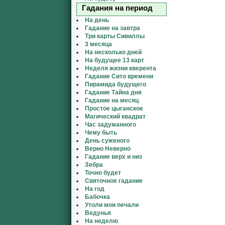
Гадания на период
На день
Гадание на завтра
Три карты Сивиллы
3 месяца
На несколько дней
На будущее 13 карт
Неделя жизни кверента
Гадание Сито времени
Пирамида будущего
Гадание Тайна дня
Гадание на месяц
Простое цыганское
Магический квадрат
Час задуманного
Чему быть
День суженого
Верно Неверно
Гадание верх и низ
Зебра
Точно будет
Святочное гадание
На год
Бабочка
Утоли мои печали
Ведунья
На неделю