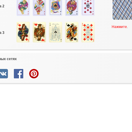
а 2
Нажмите
.
а 3
ных сетях