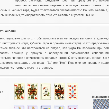
процесс расклада предельно прост, Вы сразу же его поймет
выполните это онлайн гадание с помощью нашего сайта. В з
асных и черных карт, будет трактоваться "исполнимость" Вашего желания,
ольше красных, тем вероятность, того что желание сбудется - выше.
ать онлайн:
ан специально для того, чтобы помогать всем желающим выполнить гадание, 
о инструмента (карт, кубиков, Таро и прочего инвентаря). И это предсказан
самое главное это настроиться на ритуал, как будто Вы ворожите при по
росить помощи у оракула в определении возможности исполнения 
тесь на вопросе о собственном желании, который хотите задать колоде. Он 
а возможность дать ответ вида - "Да" или "Нет". После концентрации и подг
оложенную немного ниже на странице.
а 1
Выберите к