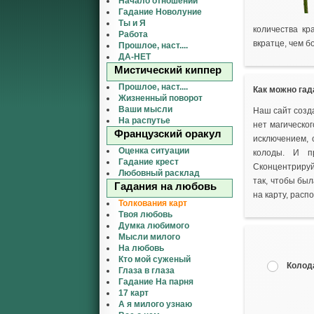
Начало отношений
Гадание Новолуние
Ты и Я
количества кр
Работа
вкратце, чем б
Прошлое, наст....
ДА-НЕТ
Мистический киппер
Прошлое, наст....
Как можно гад
Жизненный поворот
Ваши мысли
Наш сайт созд
На распутье
нет магическог
Французский оракул
исключением, 
Оценка ситуации
колоды. И п
Гадание крест
Сконцентрируй
Любовный расклад
так, чтобы был
Гадания на любовь
на карту, расп
Толкования карт
Твоя любовь
Думка любимого
Мысли милого
На любовь
Кто мой суженый
Колод
Глаза в глаза
Гадание На парня
17 карт
А я милого узнаю