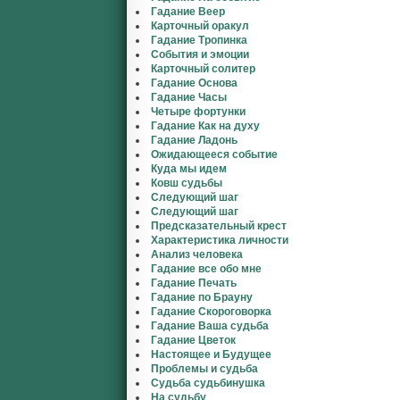
Гадание Веер
Карточный оракул
Гадание Тропинка
События и эмоции
Карточный солитер
Гадание Основа
Гадание Часы
Четыре фортунки
Гадание Как на духу
Гадание Ладонь
Ожидающееся событие
Куда мы идем
Ковш судьбы
Следующий шаг
Следующий шаг
Предсказательный крест
Характеристика личности
Анализ человека
Гадание все обо мне
Гадание Печать
Гадание по Брауну
Гадание Скороговорка
Гадание Ваша судьба
Гадание Цветок
Настоящее и Будущее
Проблемы и судьба
Судьба судьбинушка
На судьбу