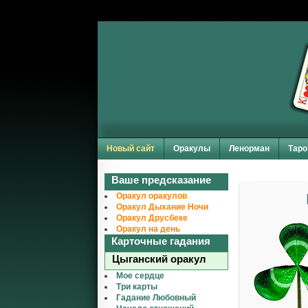
Новый сайт
Оракулы
Ленорман
Таро
Ваше предсказание
Оракул оракулов
Оракул Дыхание Ночи
Оракул Друсбеке
Оракул на день
Карточные гадания
Цыганский оракул
Мое сердце
Три карты
Гадание Любовный