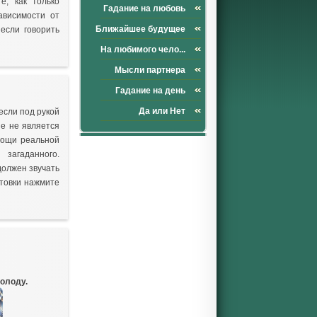
е, как только
Гадание на любовь
ависимости от
Ближайшее будущее
 если говорить
На любимого чело...
Мысли партнера
Гадание на день
Да или Нет
если под рукой
ие не является
мощи реальной
загаданного.
должен звучать
отовки нажмите
олоду.