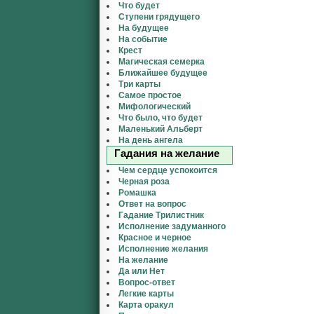
Что будет
Ступени грядущего
На будущее
На событие
Крест
Магическая семерка
Ближайшее будущее
Три карты
Самое простое
Мифологический
Что было, что будет
Маленький Альберт
На день ангела
Гадания на желание
Чем сердце успокоится
Черная роза
Ромашка
Ответ на вопрос
Гадание Трилистник
Исполнение задуманного
Красное и черное
Исполнение желания
На желание
Да или Нет
Вопрос-ответ
Легкие карты
Карта оракул