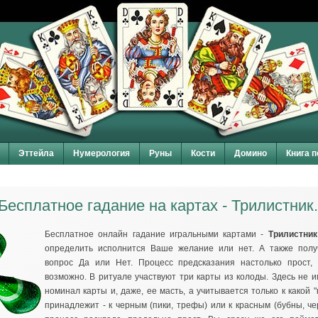
Эттейла
Нумерология
Руны
Кости
Домино
Книга 
Бесплатное гадание на картах - Трилистник.
Бесплатное онлайн гадание игральными картами -
Трилистник
определить исполнится Ваше желание или нет. А также полу
вопрос Да или Нет. Процесс предсказания настолько прост, 
возможно. В ритуале участвуют три карты из колоды. Здесь не 
номинал карты и, даже, ее масть, а учитывается только к какой "
принадлежит - к черным (пики, трефы) или к красным (бубны, че