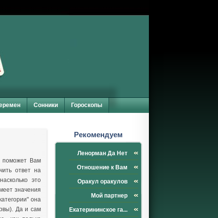
перемен
Сонники
Гороскопы
Рекомендуем
Ленорман Да Нет
поможет Вам
Отношение к Вам
чить ответ на
насколько это
Оракул оракулов
имеет значения
Мой партнер
категории" она
рвы). Да и сам
Екатерининское га...