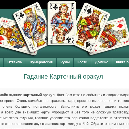
Эттейла
Нумерология
Руны
Кости
Домино
Книга 
Гадание Карточный оракул.
нлайн гадание
карточный оракул
. Даст Вам ответ о событиях и людях ожид
ое время. Очень самобытная трактовка карт, простое выполнение и толко
 очень большую популярность. Выполнить его может гадалка практ
 а всего две значащих карты упрощают и без того не сложную трактовку
ение этого гадания, главное условие это серьезная подготовка и ответст
 так же согласование двух выпавших карт между собой. Обратите внимание н