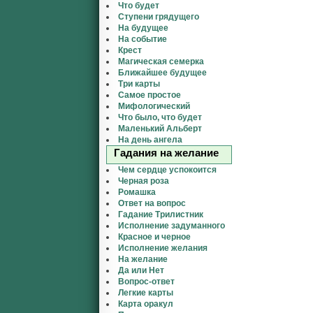
Что будет
Ступени грядущего
На будущее
На событие
Крест
Магическая семерка
Ближайшее будущее
Три карты
Самое простое
Мифологический
Что было, что будет
Маленький Альберт
На день ангела
Гадания на желание
Чем сердце успокоится
Черная роза
Ромашка
Ответ на вопрос
Гадание Трилистник
Исполнение задуманного
Красное и черное
Исполнение желания
На желание
Да или Нет
Вопрос-ответ
Легкие карты
Карта оракул