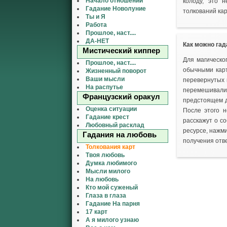
Начало отношений
колоду, это 
Гадание Новолуние
толкований кар
Ты и Я
Работа
Прошлое, наст....
ДА-НЕТ
Как можно гад
Мистический киппер
Для магическо
Прошлое, наст....
обычными карт
Жизненный поворот
Ваши мысли
перевернутых к
На распутье
перемешивали
Французский оракул
предстоящем дн
Оценка ситуации
После этого н
Гадание крест
расскажут о с
Любовный расклад
ресурсе, нажми
Гадания на любовь
получения отве
Толкования карт
Твоя любовь
Думка любимого
Мысли милого
На любовь
Кто мой суженый
Глаза в глаза
Гадание На парня
17 карт
А я милого узнаю