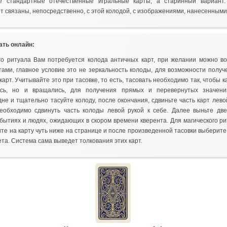
не стандартные отечественные игральные карты, а старинный вариант
т связаны, непосредственно, с этой колодой, с изображениями, нанесенными
ать онлайн:
го ритуала Вам потребуется колода античных карт, при желании можно во
ами, главное условие это не зеркальность колоды, для возможности полу
арт. Учитывайте это при тасовке, то есть, тасовать необходимо так, чтобы к
сь, но и вращались, для получения прямых и перевернутых значени
е и тщательно тасуйте колоду, после окончания, сдвиньте часть карт левой
еобходимо сдвинуть часть колоды левой рукой к себе. Далее выньте две
обытиях и людях, ожидающих в скором времени кверента. Для магического ри
те на карту чуть ниже на странице и после произведенной тасовки выберите
та. Система сама выведет толкования этих карт.