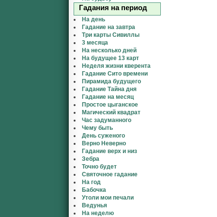
Гадания на период
На день
Гадание на завтра
Три карты Сивиллы
3 месяца
На несколько дней
На будущее 13 карт
Неделя жизни кверента
Гадание Сито времени
Пирамида будущего
Гадание Тайна дня
Гадание на месяц
Простое цыганское
Магический квадрат
Час задуманного
Чему быть
День суженого
Верно Неверно
Гадание верх и низ
Зебра
Точно будет
Святочное гадание
На год
Бабочка
Утоли мои печали
Ведунья
На неделю