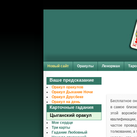
Новый сайт
Оракулы
Ленорман
Таро
Ваше предсказание
Оракул оракулов
Оракул Дыхание Ночи
Оракул Друсбеке
Бесплатное о
Оракул на день
Карточные гадания
в самое близк
этой ворожбе
Цыганский оракул
квалификации,
Мое сердце
частое провед
Три карты
толкованию, а
Гадание Любовный