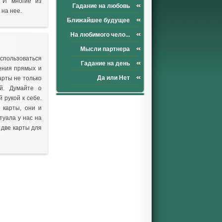
. И многие из
Гадание на любовь
 на нее.
Ближайшее будущее
На любимого чело...
Мысли партнера
спользоваться
Гадание на день
чения прямых и
Да или Нет
арты не только
й. Думайте о
 рукой к себе.
 карты, они и
туала у нас на
 две карты для