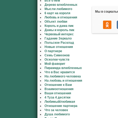
Все о нем
Дерево влюбленных
Мысли любимого
Мы в социаль
6 карт на короля
Любовь и отношения
Объект любви
Король и дама пик
Дамы и король пик
Червовый интерес
Гадание Зеркало
Польское Расклад
Новые отношения
О партнере
Семь Симеонов
Осколки чувств
Мой фаворит
Пирамида влюбленных
Что в Вас нравится
На любимого человека
На любовь и отношения
Отношение к Вам
Взаимоотношения
Ваши отношения
4 Туза 4 десятки
Любимый/любимая
Отношение партнера
Что за человек
Душа любимого