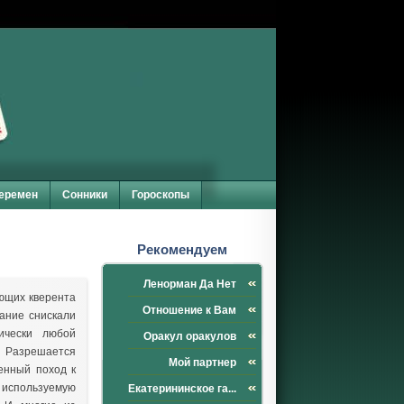
перемен
Сонники
Гороскопы
Рекомендуем
Ленорман Да Нет
ающих кверента
Отношение к Вам
вание снискали
ически любой
Оракул оракулов
. Разрешается
Мой партнер
венный поход к
а используемую
Екатерининское га...