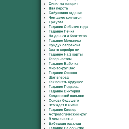
Сивилла говорит
Два перста
Бабушкино гадание
Чем дело кончится
Три угла
Гадание События года
Гадание Печка
На деньги и богатство
Гадание Мельница
Сундук лепрекона
Злато серебро ли
Гадание На 2 карты
Теперь потом
Гадание Бабочка
Мир вокруг Вас
Гадание Окошко
Шаг вперед
Как понять будущее
Гадание Подкова
Гадание Виктория
Колдовской пасьянс
Основа будущего
Что ждет в жизни
Гадание Клевер
Астрологический круг
В чем счастье
Бабушкин расклад
Гадание На событие