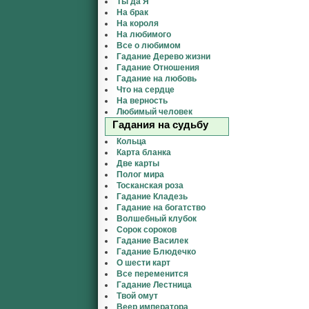
Ты да Я
На брак
На короля
На любимого
Все о любимом
Гадание Дерево жизни
Гадание Отношения
Гадание на любовь
Что на сердце
На верность
Любимый человек
Гадания на судьбу
Кольца
Карта бланка
Две карты
Полог мира
Тосканская роза
Гадание Кладезь
Гадание на богатство
Волшебный клубок
Сорок сороков
Гадание Василек
Гадание Блюдечко
О шести карт
Все переменится
Гадание Лестница
Твой омут
Веер императора