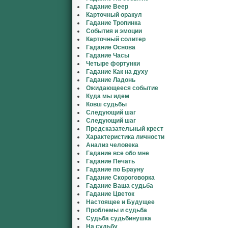
Гадание Веер
Карточный оракул
Гадание Тропинка
События и эмоции
Карточный солитер
Гадание Основа
Гадание Часы
Четыре фортунки
Гадание Как на духу
Гадание Ладонь
Ожидающееся событие
Куда мы идем
Ковш судьбы
Следующий шаг
Следующий шаг
Предсказательный крест
Характеристика личности
Анализ человека
Гадание все обо мне
Гадание Печать
Гадание по Брауну
Гадание Скороговорка
Гадание Ваша судьба
Гадание Цветок
Настоящее и Будущее
Проблемы и судьба
Судьба судьбинушка
На судьбу