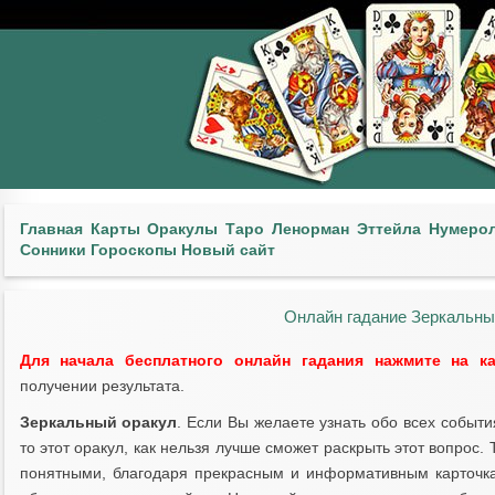
Главная
Карты
Оракулы
Таро
Ленорман
Эттейла
Нумеро
Сонники
Гороскопы
Новый сайт
Онлайн гадание Зеркальны
Для начала бесплатного онлайн гадания нажмите на к
получении результата.
Зеркальный оракул
. Если Вы желаете узнать обо всех собы
то этот оракул, как нельзя лучше сможет раскрыть этот вопрос
понятными, благодаря прекрасным и информативным карточка