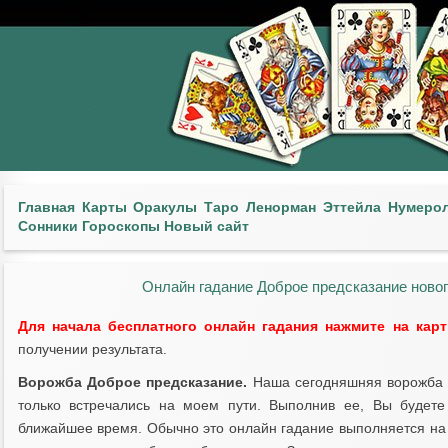
Главная
Карты
Оракулы
Таро
Ленорман
Эттейла
Нумеро
Сонники
Гороскопы
Новый сайт
Онлайн гадание Доброе предсказание новог
Для начала бесплатного онлайн гадания нажмите на кар
получении результата.
Ворожба Доброе предсказание.
Наша сегодняшняя ворожба о
только встречались на моем пути. Выполнив ее, Вы будете
ближайшее время. Обычно это онлайн гадание выполняется на 