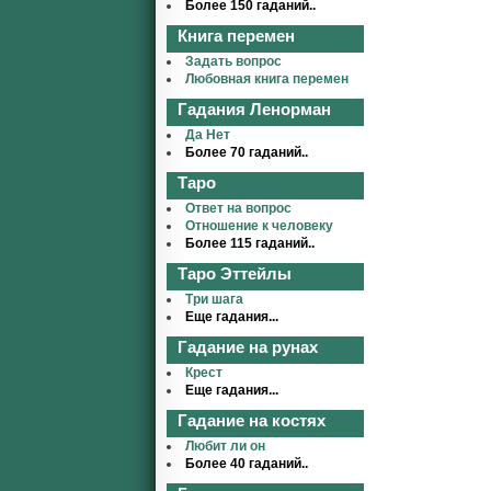
Более 150 гаданий..
Книга перемен
Задать вопрос
Любовная книга перемен
Гадания Ленорман
Да Нет
Более 70 гаданий..
Таро
Ответ на вопрос
Отношение к человеку
Более 115 гаданий..
Таро Эттейлы
Три шага
Еще гадания...
Гадание на рунах
Крест
Еще гадания...
Гадание на костях
Любит ли он
Более 40 гаданий..