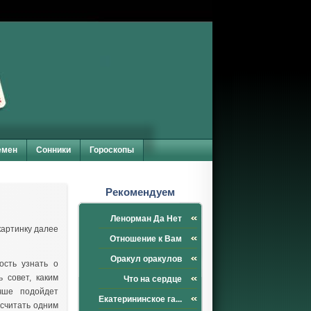
емен
Сонники
Гороскопы
Рекомендуем
Ленорман Да Нет
картинку далее
Отношение к Вам
Оракул оракулов
ость узнать о
 совет, каким
Что на сердце
чше подойдет
Екатерининское га...
 считать одним