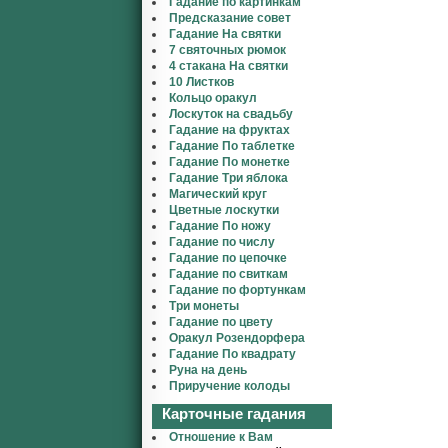
Гадание по картинкам
Предсказание совет
Гадание На святки
7 святочных рюмок
4 стакана На святки
10 Листков
Кольцо оракул
Лоскуток на свадьбу
Гадание на фруктах
Гадание По таблетке
Гадание По монетке
Гадание Три яблока
Магический круг
Цветные лоскутки
Гадание По ножу
Гадание по числу
Гадание по цепочке
Гадание по свиткам
Гадание по фортункам
Три монеты
Гадание по цвету
Оракул Розендорфера
Гадание По квадрату
Руна на день
Приручение колоды
Карточные гадания
Отношение к Вам