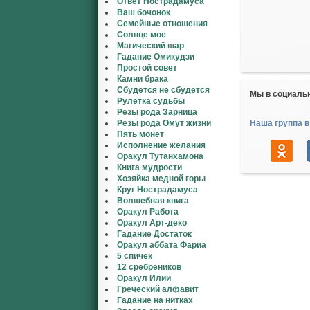
Ответ Нострадамуса
Ваш бочонок
Семейные отношения
Солнце мое
Магический шар
Гадание Омикудзи
Простой совет
Камни брака
Сбудется не сбудется
Мы в социаль
Рулетка судьбы
Резы рода Зарница
Резы рода Омут жизни
Наша группа в
Пять монет
Исполнение желания
Оракул Тутанхамона
Книга мудрости
Хозяйка медной горы
Круг Нострадамуса
Волшебная книга
Оракул Работа
Оракул Арт-деко
Гадание Достаток
Оракул аббата Фариа
5 спичек
12 сребреников
Оракул Илии
Греческий алфавит
Гадание на нитках