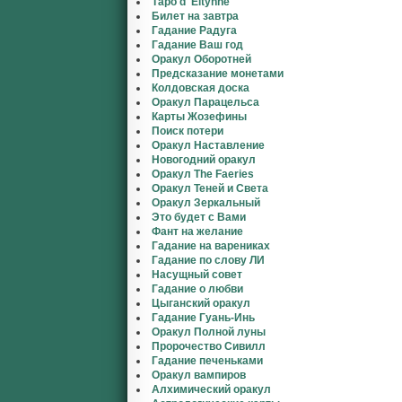
Таро d' Eltynne
Билет на завтра
Гадание Радуга
Гадание Ваш год
Оракул Оборотней
Предсказание монетами
Колдовская доска
Оракул Парацельса
Карты Жозефины
Поиск потери
Оракул Наставление
Новогодний оракул
Оракул The Faeries
Оракул Теней и Света
Оракул Зеркальный
Это будет с Вами
Фант на желание
Гадание на варениках
Гадание по слову ЛИ
Насущный совет
Гадание о любви
Цыганский оракул
Гадание Гуань-Инь
Оракул Полной луны
Пророчество Сивилл
Гадание печеньками
Оракул вампиров
Алхимический оракул