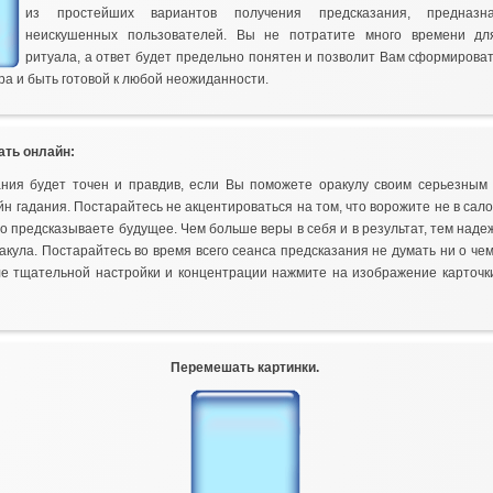
из простейших вариантов получения предсказания, предназн
неискушенных пользователей. Вы не потратите много времени дл
ритуала, а ответ будет предельно понятен и позволит Вам сформирова
ра и быть готовой к любой неожиданности.
ать онлайн:
ания будет точен и правдив, если Вы поможете оракулу своим серьезным
н гадания. Постарайтесь не акцентироваться на том, что ворожите не в салон
о предсказываете будущее. Чем больше веры в себя и в результат, тем наде
акула. Постарайтесь во время всего сеанса предсказания не думать ни о чем
е тщательной настройки и концентрации нажмите на изображение карточки
Перемешать картинки.