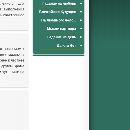
аченного для
Гадание на любовь
я выполнения
Ближайшее будущее
ть собственное
На любимого чело...
Мысли партнера
Гадание на день
Да или Нет
 отношением к
е у гадалки, а
жнее и честнее
 другом, кроме
 чуть ниже на