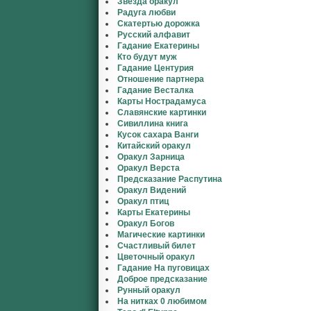
Звезда оракул
Радуга любви
Скатертью дорожка
Русский алфавит
Гадание Екатерины
Кто будут муж
Гадание Центурия
Отношение партнера
Гадание Весталка
Карты Нострадамуса
Славянские картинки
Сивиллина книга
Кусок сахара Ванги
Китайский оракул
Оракул Зарница
Оракул Верста
Предсказание Распутина
Оракул Видений
Оракул птиц
Карты Екатерины
Оракул Богов
Магические картинки
Счастливый билет
Цветочный оракул
Гадание На пуговицах
Доброе предсказание
Рунный оракул
На нитках 0 любимом