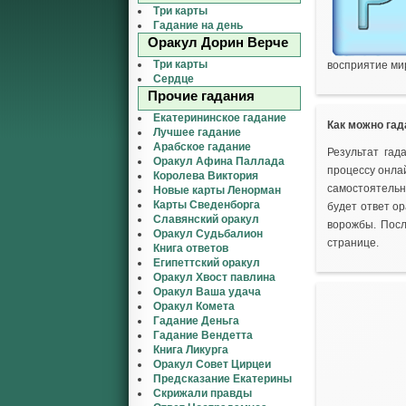
Три карты
Гадание на день
Оракул Дорин Верче
Три карты
восприятие ми
Сердце
Прочие гадания
Екатерининское гадание
Как можно гад
Лучшее гадание
Арабское гадание
Результат гад
Оракул Афина Паллада
процессу онлай
Королева Виктория
самостоятельн
Новые карты Ленорман
Карты Сведенборга
будет ответ ор
Славянский оракул
ворожбы. Посл
Оракул Судьбалион
странице.
Книга ответов
Египеттский оракул
Оракул Хвост павлина
Оракул Ваша удача
Оракул Комета
Гадание Деньга
Гадание Вендетта
Книга Ликурга
Оракул Совет Цирцеи
Предсказание Екатерины
Скрижали правды