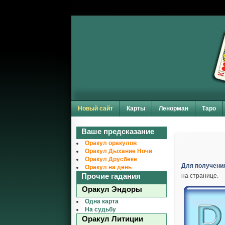
Новый сайт
Карты
Ленорман
Таро
Ваше предсказание
Оракул оракулов
Оракул Дыхание Ночи
Оракул Друсбеке
Для получени
Оракул на день
Прочие гадания
на странице.
Оракул Эндоры
Одна карта
На судьбу
Оракул Литиции