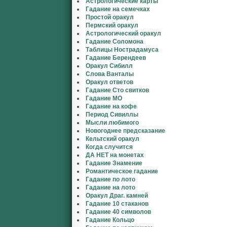
Астрологические карты
Гадание на семечках
Простой оракул
Пермский оракул
Астрологический оракул
Гадание Соломона
Таблицы Нострадамуса
Гадание Берендеев
Оракул Сибилл
Слова Ванталы
Оракул ответов
Гадание Сто свитков
Гадание МО
Гадание на кофе
Период Сивиллы
Мысли любимого
Новогоднее предсказание
Кельтский оракул
Когда случится
ДА НЕТ на монетах
Гадание Знамение
Романтическое гадание
Гадание по лото
Гадание на лото
Оракул Драг. камней
Гадание 10 стаканов
Гадание 40 символов
Гадание Кольцо