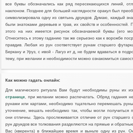
все буквы обозначались как ряд пересекающихся линий, от
наклоном. Позднее для большей наглядности оракул был преобр
символизировала одну из святынь друидов. Думаю, каждый зна
были знатоками деревьев и трав, их свойств и особенностей.
этого на них имеется рисунок обозначаемой буквы (его мо
Отнеситесь к этому гаданию так же серьезно как к ворожбе поср
правдив. Любая из рун соответствует рунам старшего футарк
Беркану и Уруз, с ивой - Лагуз ит д, не будем вдаваться в под
тему, при желании и необходимости можно ознакомиться самос
Как можно гадать онлайн:
Для магического ритуала Вам будут необходимы руны их и
странице
, при желании можно распечатать. Обряд гадания не
рунами или картами, необходимо тщательно перемешать руны
уточнение, мешать необходимо так, чтобы могли получиться 
они отличны. Здесь прослеживается отличие от рун старшего 
рун друидов все толкования разделяются на прямые и обратные
Вас (кверента) в ближайшее время и выньте одну из рун. Она