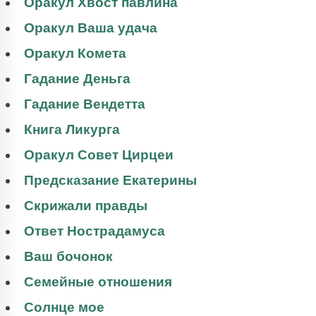
Оракул Хвост павлина
Оракул Ваша удача
Оракул Комета
Гадание Деньга
Гадание Вендетта
Книга Ликурга
Оракул Совет Цирцеи
Предсказание Екатерины
Скрижали правды
Ответ Нострадамуса
Ваш бочонок
Семейные отношения
Солнце мое