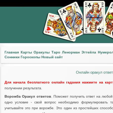
Главная
Карты
Оракулы
Таро
Ленорман
Эттейла
Нумеро
Сонники
Гороскопы
Новый сайт
Онлайн оракул ответ
Для начала бесплатного онлайн гадания нажмите на кар
получении результата.
Ворожба Оракул ответов
. Поможет получить ответ на любо
одно условие - свой вопрос необходимо формулировать та
учитывайте это при ворожбе. Это один из простейших способо