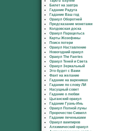
Таро d' Eltynne
Билет на завтра
Гадание Радуга
Гадание Ваш год
Оракул Оборотней
Предсказание монетами
Колдовская доска
Оракул Парацельса
Карты Жозефины
Поиск потери
Оракул Наставление
Новогодний оракул
Оракул The Faeries
Оракул Теней и Света
Оракул Зеркальный
Это будет с Вами
Фант на желание
Гадание на варениках
Гадание по слову ЛИ
Насущный совет
Гадание о любви
Цыганский оракул
Гадание Гуань-Инь
Оракул Полной луны
Пророчество Сивилл
Гадание печеньками
Оракул вампиров
Алхимический оракул