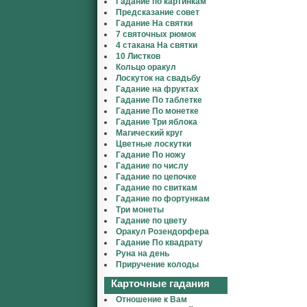
Гадание по картинкам
Предсказание совет
Гадание На святки
7 святочных рюмок
4 стакана На святки
10 Листков
Кольцо оракул
Лоскуток на свадьбу
Гадание на фруктах
Гадание По таблетке
Гадание По монетке
Гадание Три яблока
Магический круг
Цветные лоскутки
Гадание По ножу
Гадание по числу
Гадание по цепочке
Гадание по свиткам
Гадание по фортункам
Три монеты
Гадание по цвету
Оракул Розендорфера
Гадание По квадрату
Руна на день
Приручение колоды
Карточные гадания
Отношение к Вам