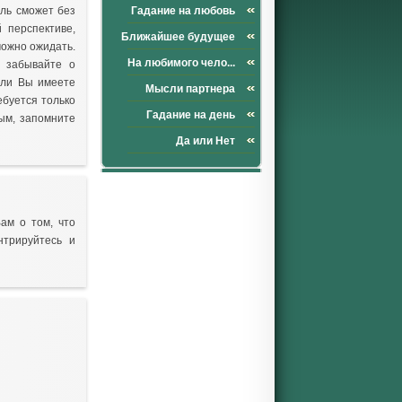
ль сможет без
Гадание на любовь
 перспективе,
Ближайшее будущее
можно ожидать.
На любимого чело...
 забывайте о
сли Вы имеете
Мысли партнера
ебуется только
Гадание на день
ным, запомните
Да или Нет
ам о том, что
нтрируйтесь и