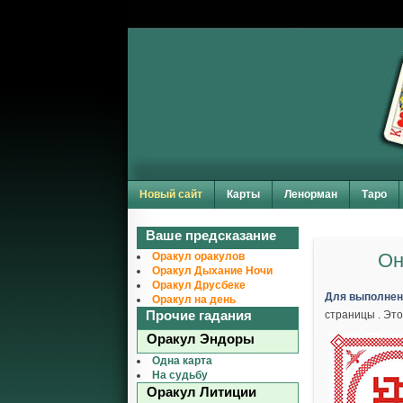
Новый сайт
Карты
Ленорман
Таро
Ваше предсказание
Он
Оракул оракулов
Оракул Дыхание Ночи
Оракул Друсбеке
Для выполнен
Оракул на день
Прочие гадания
страницы . Это
Оракул Эндоры
Одна карта
На судьбу
Оракул Литиции