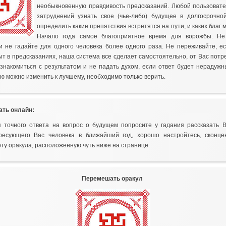
необыкновенную правдивость предсказаний. Любой пользовате
затруднений узнать свое (чье-либо) будущее в долгосрочной
определить какие препятствия встретятся на пути, и каких благ 
Начало года самое благоприятное время для ворожбы. Не
и не гадайте для одного человека более одного раза. Не переживайте, е
т в предсказаниях, наша система все сделает самостоятельно, от Вас потр
знакомиться с результатом и не падать духом, если ответ будет нерадуж
ю можно изменить к лучшему, необходимо только верить.
ать онлайн:
 точного ответа на вопрос о будущем попросите у гадания рассказать В
ресующего Вас человека в ближайший год, хорошо настройтесь, сконце
ту оракула, расположенную чуть ниже на странице.
Перемешать оракул