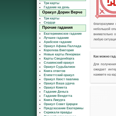
Три карты
Гадание на день
Оракул Дорин Верче
Три карты
Сердце
благоразумии 
Прочие гадания
небольшой опы
Екатерининское гадание
внимательно о
Лучшее гадание
любую ситуаци
Арабское гадание
Оракул Афина Паллада
Королева Виктория
Новые карты Ленорман
Как можно гад
Карты Сведенборга
Славянский оракул
Для получения
Оракул Судьбалион
ожидает инте
Книга ответов
нажмите на кар
Египеттский оракул
Оракул Хвост павлина
Оракул Ваша удача
Оракул Комета
Гадание Деньга
Гадание Вендетта
Книга Ликурга
Оракул Совет Цирцеи
Предсказание Екатерины
Скрижали правды