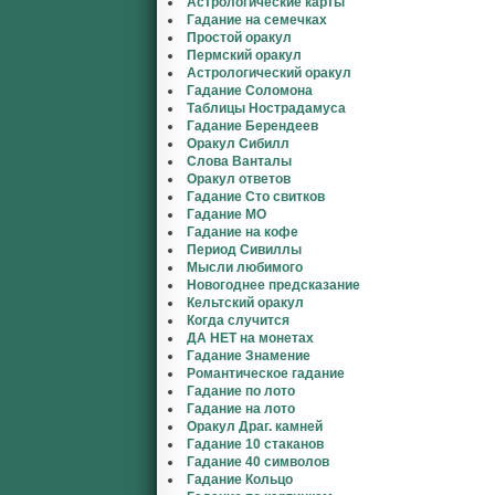
Астрологические карты
Гадание на семечках
Простой оракул
Пермский оракул
Астрологический оракул
Гадание Соломона
Таблицы Нострадамуса
Гадание Берендеев
Оракул Сибилл
Слова Ванталы
Оракул ответов
Гадание Сто свитков
Гадание МО
Гадание на кофе
Период Сивиллы
Мысли любимого
Новогоднее предсказание
Кельтский оракул
Когда случится
ДА НЕТ на монетах
Гадание Знамение
Романтическое гадание
Гадание по лото
Гадание на лото
Оракул Драг. камней
Гадание 10 стаканов
Гадание 40 символов
Гадание Кольцо