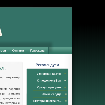
емен
Сонники
Гороскопы
Рекомендуем
ул.
Ленорман Да Нет
картинку внизу
Отношение к Вам
Оракул оракулов
ашим дорогим
е ни на одном
Что на сердце
, крещенского
Екатерининское га...
сть, историю и