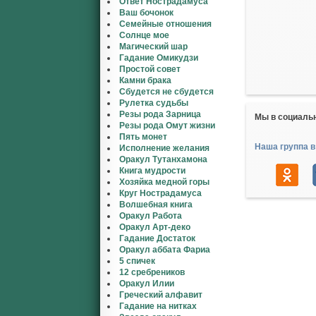
Ответ Нострадамуса
Ваш бочонок
Семейные отношения
Солнце мое
Магический шар
Гадание Омикудзи
Простой совет
Камни брака
Сбудется не сбудется
Рулетка судьбы
Резы рода Зарница
Мы в социаль
Резы рода Омут жизни
Пять монет
Наша группа в
Исполнение желания
Оракул Тутанхамона
Книга мудрости
Хозяйка медной горы
Круг Нострадамуса
Волшебная книга
Оракул Работа
Оракул Арт-деко
Гадание Достаток
Оракул аббата Фариа
5 спичек
12 сребреников
Оракул Илии
Греческий алфавит
Гадание на нитках