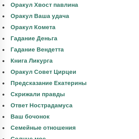
Оракул Хвост павлина
Оракул Ваша удача
Оракул Комета
Гадание Деньга
Гадание Вендетта
Книга Ликурга
Оракул Совет Цирцеи
Предсказание Екатерины
Скрижали правды
Ответ Нострадамуса
Ваш бочонок
Семейные отношения
Солнце мое