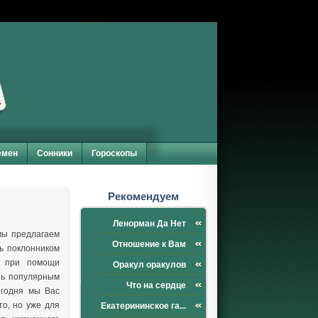
емен
Сонники
Гороскопы
Рекомендуем
Ленорман Да Нет
мы предлагаем
Отношение к Вам
ь поклонником
е при помощи
Оракул оракулов
нь популярным
Что на сердце
егодня мы Вас
о, но уже для
Екатерининское га...