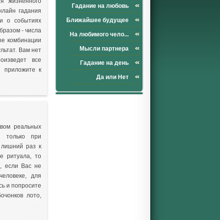
ия жизненного
Гадание на любовь
нлайн гадания
Ближайшее будущее
ии о событиях
разом - числа
На любимого чело...
ные комбинации
Мысли партнера
льтат. Вам нет
оизведет все
Гадание на день
й приложите к
Да или Нет
твом реальных
я только при
 лишний раз к
е ритуала, то
, если Вас не
человеке, для
сь и попросите
очонков лото,