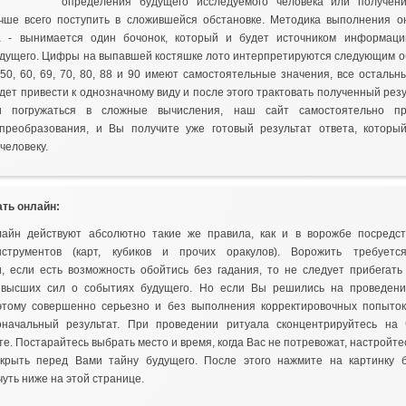
определения будущего исследуемого человека или получен
учше всего поступить в сложившейся обстановке. Методика выполнения о
а - вынимается один бочонок, который и будет источником информац
дущего. Цифры на выпавшей костяшке лото интерпретируются следующим об
, 50, 60, 69, 70, 80, 88 и 90 имеют самостоятельные значения, все осталь
ет привести к однозначному виду и после этого трактовать полученный резу
и погружаться в сложные вычисления, наш сайт самостоятельно пр
преобразования, и Вы получите уже готовый результат ответа, которы
человеку.
ать онлайн:
лайн действуют абсолютно такие же правила, как и в ворожбе посредс
нструментов (карт, кубиков и прочих оракулов). Ворожить требуетс
, если есть возможность обойтись без гадания, то не следует прибегать
 высших сил о событиях будущего. Но если Вы решились на проведени
этому совершенно серьезно и без выполнения корректировочных попыток
оначальный результат. При проведении ритуала сконцентрируйтесь на 
те. Постарайтесь выбрать место и время, когда Вас не потревожат, настройте
скрыть перед Вами тайну будущего. После этого нажмите на картинку б
уть ниже на этой странице.