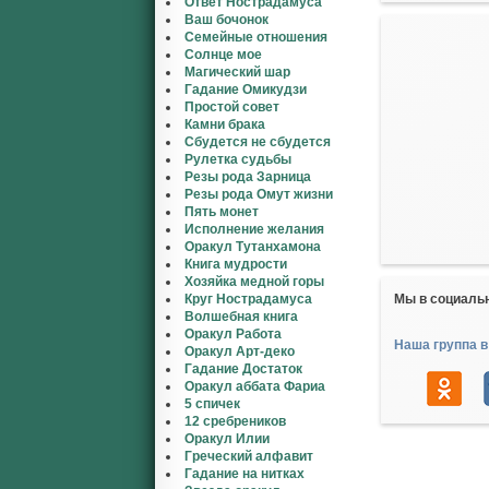
Ответ Нострадамуса
Ваш бочонок
Семейные отношения
Солнце мое
Магический шар
Гадание Омикудзи
Простой совет
Камни брака
Сбудется не сбудется
Рулетка судьбы
Резы рода Зарница
Резы рода Омут жизни
Пять монет
Исполнение желания
Оракул Тутанхамона
Книга мудрости
Хозяйка медной горы
Круг Нострадамуса
Мы в социаль
Волшебная книга
Оракул Работа
Наша группа в
Оракул Арт-деко
Гадание Достаток
Оракул аббата Фариа
5 спичек
12 сребреников
Оракул Илии
Греческий алфавит
Гадание на нитках