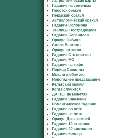
Астрологические карты
Гадание на семечках
Простой оракул
Пермский оракул
Астрологический оракул
Гадание Соломона
Таблицы Нострадамуса
Гадание Берендеев
Оракул Сибилл
Слова Ванталы
Оракул ответов
Гадание Сто свитков
Гадание МО
Гадание на кофе
Период Сивиллы
Мысли любимого
Новогоднее предсказание
Кельтский оракул
Когда случится
ДА НЕТ на монетах
Гадание Знамение
Романтическое гадание
Гадание по лото
Гадание на лото
Оракул Драг. камней
Гадание 10 стаканов
Гадание 40 символов
Гадание Кольцо