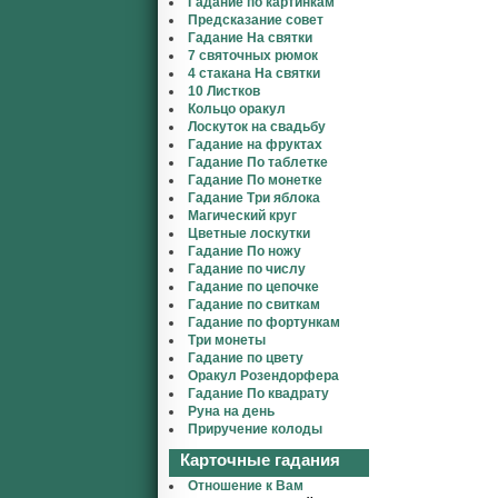
Гадание по картинкам
Предсказание совет
Гадание На святки
7 святочных рюмок
4 стакана На святки
10 Листков
Кольцо оракул
Лоскуток на свадьбу
Гадание на фруктах
Гадание По таблетке
Гадание По монетке
Гадание Три яблока
Магический круг
Цветные лоскутки
Гадание По ножу
Гадание по числу
Гадание по цепочке
Гадание по свиткам
Гадание по фортункам
Три монеты
Гадание по цвету
Оракул Розендорфера
Гадание По квадрату
Руна на день
Приручение колоды
Карточные гадания
Отношение к Вам