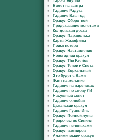
Таро d' Eltynne
Билет на завтра
Гадание Радуга
Гадание Ваш год
Оракул Оборотней
Предсказание монетами
Колдовская доска
Оракул Парацельса
Карты Жозефины
Поиск потери
Оракул Наставление
Новогодний оракул
Оракул The Faeries
Оракул Теней и Света
Оракул Зеркальный
Это будет с Вами
Фант на желание
Гадание на варениках
Гадание по слову ЛИ
Насущный совет
Гадание о любви
Цыганский оракул
Гадание Гуань-Инь
Оракул Полной луны
Пророчество Сивилл
Гадание печеньками
Оракул вампиров
Алхимический оракул