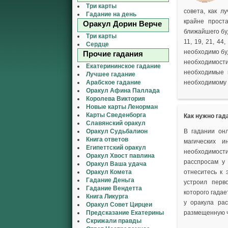
Три карты
совета, как л
Гадание на день
крайне прост
Оракул Дорин Верче
ближайшего бу
Три карты
11, 19, 21, 44
Сердце
необходимо буд
Прочие гадания
необходимост
Екатерининское гадание
необходимые 
Лучшее гадание
Арабское гадание
необходимому 
Оракул Афина Паллада
Королева Виктория
Новые карты Ленорман
Карты Сведенборга
Как нужно гад
Славянский оракул
Оракул Судьбалион
В гадании он
Книга ответов
магических и
Египеттский оракул
необходимости
Оракул Хвост павлина
расспросам у
Оракул Ваша удача
Оракул Комета
отнеситесь к 
Гадание Деньга
устроил перв
Гадание Вендетта
которого гадае
Книга Ликурга
у оракула ра
Оракул Совет Цирцеи
Предсказание Екатерины
размещенную ч
Скрижали правды