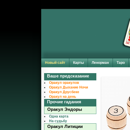
Новый сайт
Карты
Ленорман
Таро
Ваше предсказание
Оракул оракулов
Оракул Дыхание Ночи
Оракул Друсбеке
Оракул на день
Прочие гадания
Оракул Эндоры
Одна карта
На судьбу
Оракул Литиции