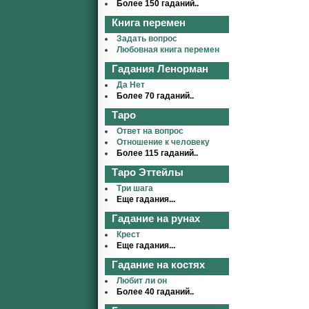
Более 150 гаданий..
Книга перемен
Задать вопрос
Любовная книга перемен
Гадания Ленорман
Да Нет
Более 70 гаданий..
Таро
Ответ на вопрос
Отношение к человеку
Более 115 гаданий..
Таро Эттейлы
Три шага
Еще гадания...
Гадание на рунах
Крест
Еще гадания...
Гадание на костях
Любит ли он
Более 40 гаданий..