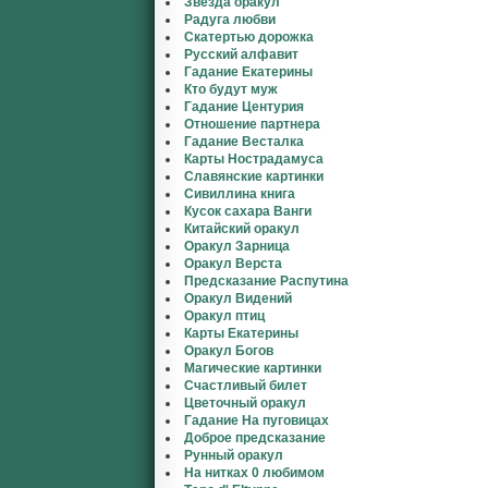
Звезда оракул
Радуга любви
Скатертью дорожка
Русский алфавит
Гадание Екатерины
Кто будут муж
Гадание Центурия
Отношение партнера
Гадание Весталка
Карты Нострадамуса
Славянские картинки
Сивиллина книга
Кусок сахара Ванги
Китайский оракул
Оракул Зарница
Оракул Верста
Предсказание Распутина
Оракул Видений
Оракул птиц
Карты Екатерины
Оракул Богов
Магические картинки
Счастливый билет
Цветочный оракул
Гадание На пуговицах
Доброе предсказание
Рунный оракул
На нитках 0 любимом