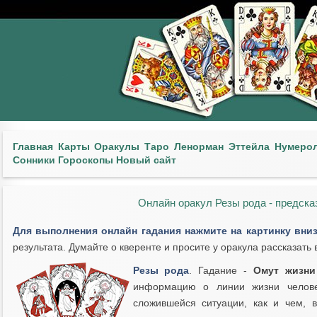
Главная
Карты
Оракулы
Таро
Ленорман
Эттейла
Нумеро
Сонники
Гороскопы
Новый сайт
Онлайн оракул Резы рода - предска
Для выполнения онлайн гадания нажмите на картинку вни
результата. Думайте о кверенте и просите у оракула рассказать
Резы рода
. Гадание -
Омут жизни
информацию о линии жизни челове
сложившейся ситуации, как и чем, 