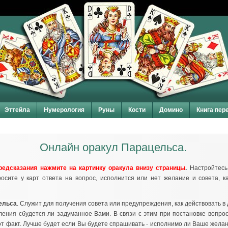
Эттейла
Нумерология
Руны
Кости
Домино
Книга пер
Онлайн оракул Парацельса.
редсказания нажмите на картинку оракула внизу страницы
.
Настройтесь
росите у карт ответа на вопрос, исполнится или нет желание и совета, к
ельса
. Служит для получения совета или предупреждения, как действовать в
ления сбудется ли задуманное Вами. В связи с этим при постановке вопро
от факт. Лучше будет если Вы будете спрашивать - исполнимо ли Ваше желан