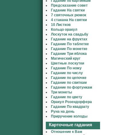
Гадание по картинкам
Предсказание совет
Гадание На святки
7 святочных рюмок
4 стакана На святки
10 Листков
Кольцо оракул
Лоскуток на свадьбу
Гадание на фруктах
Гадание По таблетке
Гадание По монетке
Гадание Три яблока
Магический круг
Цветные лоскутки
Гадание По ножу
Гадание по числу
Гадание по цепочке
Гадание по свиткам
Гадание по фортункам
Три монеты
Гадание по цвету
Оракул Розендорфера
Гадание По квадрату
Руна на день
Приручение колоды
Карточные гадания
Отношение к Вам