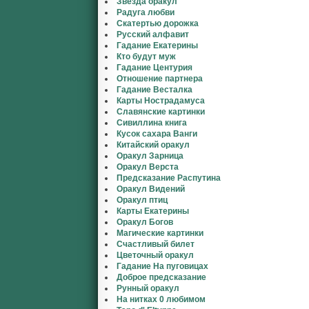
Звезда оракул
Радуга любви
Скатертью дорожка
Русский алфавит
Гадание Екатерины
Кто будут муж
Гадание Центурия
Отношение партнера
Гадание Весталка
Карты Нострадамуса
Славянские картинки
Сивиллина книга
Кусок сахара Ванги
Китайский оракул
Оракул Зарница
Оракул Верста
Предсказание Распутина
Оракул Видений
Оракул птиц
Карты Екатерины
Оракул Богов
Магические картинки
Счастливый билет
Цветочный оракул
Гадание На пуговицах
Доброе предсказание
Рунный оракул
На нитках 0 любимом