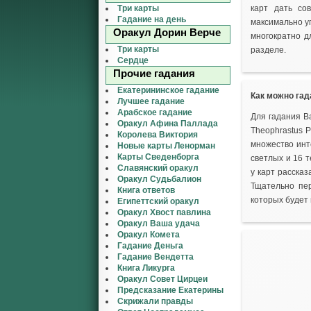
Три карты
карт дать со
Гадание на день
максимально у
Оракул Дорин Верче
многократно д
Три карты
разделе.
Сердце
Прочие гадания
Екатерининское гадание
Как можно гад
Лучшее гадание
Арабское гадание
Для гадания В
Оракул Афина Паллада
Theophrastus 
Королева Виктория
множество инте
Новые карты Ленорман
Карты Сведенборга
светлых и 16 
Славянский оракул
у карт расска
Оракул Судьбалион
Тщательно пер
Книга ответов
которых будет 
Египеттский оракул
Оракул Хвост павлина
Оракул Ваша удача
Оракул Комета
Гадание Деньга
Гадание Вендетта
Книга Ликурга
Оракул Совет Цирцеи
Предсказание Екатерины
Скрижали правды