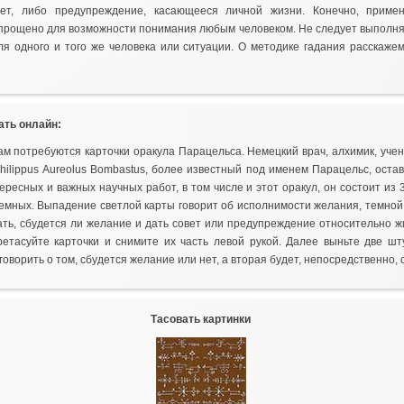
вет, либо предупреждение, касающееся личной жизни. Конечно, приме
прощено для возможности понимания любым человеком. Не следует выполня
ля одного и того же человека или ситуации. О методике гадания расскаж
ать онлайн:
ам потребуются карточки оракула Парацельса. Немецкий врач, алхимик, уч
Philippus Aureolus Bombastus, более известный под именем Парацельс, оста
ресных и важных научных работ, в том числе и этот оракул, он состоит из 3
темных. Выпадение светлой карты говорит об исполнимости желания, темной 
зать, сбудется ли желание и дать совет или предупреждение относительно ж
етасуйте карточки и снимите их часть левой рукой. Далее выньте две шт
говорить о том, сбудется желание или нет, а вторая будет, непосредственно, 
Тасовать картинки