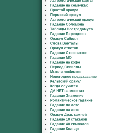
Астрологические карты
Гадание на семечках
Простой оракул
Пермский оракул
Астрологический оракул
Гадание Соломона
Таблицы Нострадамуса
Гадание Берендеев
Оракул Сибилл
Слова Ванталы
Оракул ответов
Гадание Сто свитков
Гадание МО
Гадание на кофе
Период Сивиллы
Мысли любимого
Новогоднее предсказание
Кельтский оракул
Когда случится
ДА НЕТ на монетах
Гадание Знамение
Романтическое гадание
Гадание по лото
Гадание на лото
Оракул Драг. камней
Гадание 10 стаканов
Гадание 40 символов
Гадание Кольцо