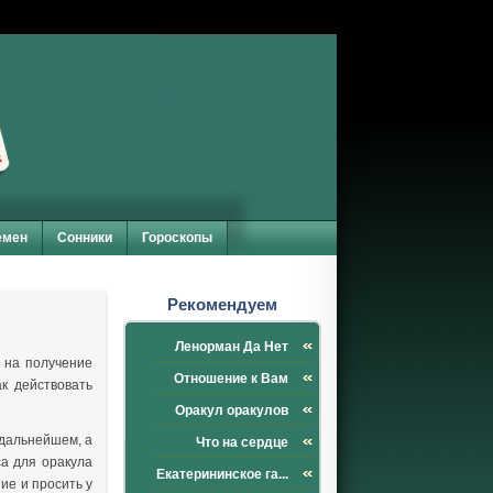
емен
Сонники
Гороскопы
Рекомендуем
Ленорман Да Нет
 на получение
Отношение к Вам
ак действовать
Оракул оракулов
 дальнейшем, а
Что на сердце
са для оракула
Екатерининское га...
ие и просить у