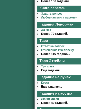
Более 150 гаданий..
Книга перемен
Задать вопрос
Любовная книга перемен
Гадания Ленорман
Да Нет
Более 70 гаданий..
Таро
Ответ на вопрос
Отношение к человеку
Более 115 гаданий..
Таро Эттейлы
Три шага
Еще гадания...
Гадание на рунах
Крест
Еще гадания...
Гадание на костях
Любит ли он
Более 40 гаданий..