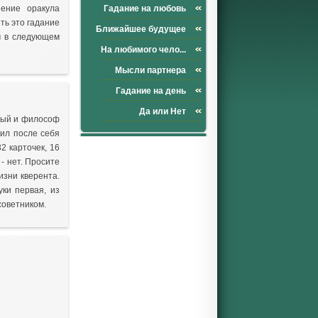
нение оракула
Гадание на любовь
ть это гадание
Ближайшее будущее
ем в следующем
На любимого чело...
Мысли партнера
Гадание на день
Да или Нет
еный и философ
вил после себя
2 карточек, 16
- нет. Просите
изни кверента.
уки первая, из
советником.