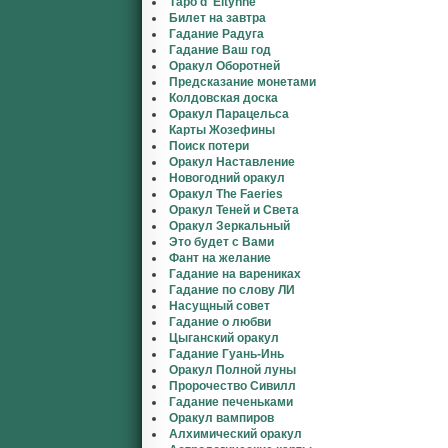
Таро d' Eltynne
Билет на завтра
Гадание Радуга
Гадание Ваш год
Оракул Оборотней
Предсказание монетами
Колдовская доска
Оракул Парацельса
Карты Жозефины
Поиск потери
Оракул Наставление
Новогодний оракул
Оракул The Faeries
Оракул Теней и Света
Оракул Зеркальный
Это будет с Вами
Фант на желание
Гадание на варениках
Гадание по слову ЛИ
Насущный совет
Гадание о любви
Цыганский оракул
Гадание Гуань-Инь
Оракул Полной луны
Пророчество Сивилл
Гадание печеньками
Оракул вампиров
Алхимический оракул