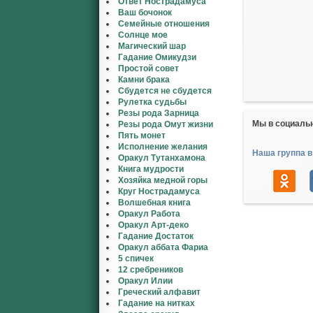
Ответ Нострадамуса
Ваш бочонок
Семейные отношения
Солнце мое
Магический шар
Гадание Омикудзи
Простой совет
Камни брака
Сбудется не сбудется
Рулетка судьбы
Резы рода Зарница
Мы в социаль
Резы рода Омут жизни
Пять монет
Исполнение желания
Наша группа в
Оракул Тутанхамона
Книга мудрости
Хозяйка медной горы
Круг Нострадамуса
Волшебная книга
Оракул Работа
Оракул Арт-деко
Гадание Достаток
Оракул аббата Фариа
5 спичек
12 сребреников
Оракул Илии
Греческий алфавит
Гадание на нитках