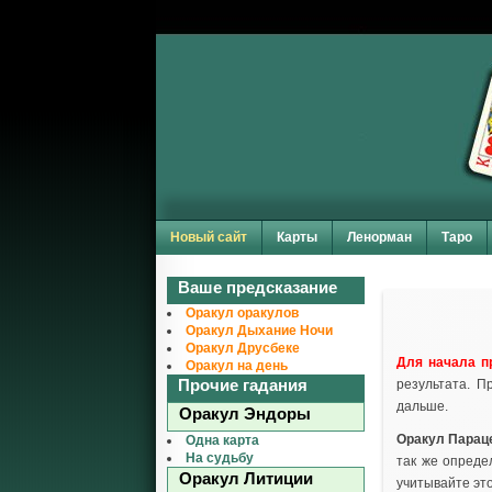
Новый сайт
Карты
Ленорман
Таро
Ваше предсказание
Оракул оракулов
Оракул Дыхание Ночи
Оракул Друсбеке
Для начала п
Оракул на день
Прочие гадания
результата. П
дальше.
Оракул Эндоры
Оракул Парац
Одна карта
На судьбу
так же опреде
Оракул Литиции
учитывайте эт