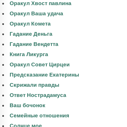
Оракул Хвост павлина
Оракул Ваша удача
Оракул Комета
Гадание Деньга
Гадание Вендетта
Книга Ликурга
Оракул Совет Цирцеи
Предсказание Екатерины
Скрижали правды
Ответ Нострадамуса
Ваш бочонок
Семейные отношения
Солнце мое