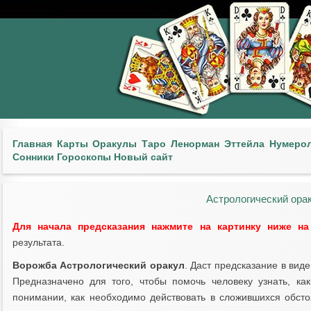
Главная
Карты
Оракулы
Таро
Ленорман
Эттейла
Нумеро
Сонники
Гороскопы
Новый сайт
Астрологический ора
Для начала предсказания нажмите на картинку ниже на
результата.
Ворожба Астрологический оракул
. Даст предсказание в вид
Предназначено для того, чтобы помочь человеку узнать, к
понимании, как необходимо действовать в сложившихся обстоя