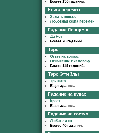
Более 150 гаданий..
Книга перемен
Задать вопрос
Любовная книга перемен
Гадания Ленорман
Да Нет
Более 70 гаданий..
Таро
Ответ на вопрос
Отношение к человеку
Более 115 гаданий..
Таро Эттейлы
Три шага
Еще гадания...
Гадание на рунах
Крест
Еще гадания...
Гадание на костях
Любит ли он
Более 40 гаданий..