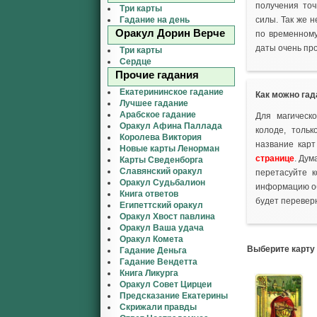
получения точ
Три карты
Гадание на день
силы. Так же 
Оракул Дорин Верче
по временному
даты очень пр
Три карты
Сердце
Прочие гадания
Екатерининское гадание
Как можно гад
Лучшее гадание
Арабское гадание
Для магическо
Оракул Афина Паллада
колоде, толь
Королева Виктория
название кар
Новые карты Ленорман
странице
. Дум
Карты Сведенборга
Славянский оракул
перетасуйте к
Оракул Судьбалион
информацию об
Книга ответов
будет перевер
Египеттский оракул
Оракул Хвост павлина
Оракул Ваша удача
Оракул Комета
Выберите карту
Гадание Деньга
Гадание Вендетта
Книга Ликурга
Оракул Совет Цирцеи
Предсказание Екатерины
Скрижали правды