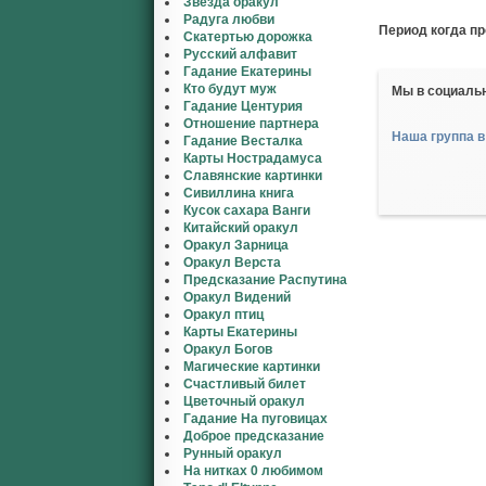
Звезда оракул
Радуга любви
Период когда п
Скатертью дорожка
Русский алфавит
Гадание Екатерины
Кто будут муж
Мы в социаль
Гадание Центурия
Отношение партнера
Наша группа в
Гадание Весталка
Карты Нострадамуса
Славянские картинки
Сивиллина книга
Кусок сахара Ванги
Китайский оракул
Оракул Зарница
Оракул Верста
Предсказание Распутина
Оракул Видений
Оракул птиц
Карты Екатерины
Оракул Богов
Магические картинки
Счастливый билет
Цветочный оракул
Гадание На пуговицах
Доброе предсказание
Рунный оракул
На нитках 0 любимом