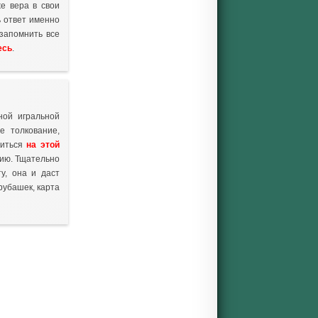
е вера в свои
Гадание на любовь
ь ответ именно
Ближайшее будущее
 запомнить все
есь
.
На любимого чело...
Мысли партнера
Гадание на день
Да или Нет
ной игральной
е толкование,
миться
на этой
цию. Тщательно
у, она и даст
рубашек, карта