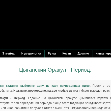
Эттейла
Нумерология
Руны
Кости
Домино
Книга пер
Цыганский Оракул - Период.
ния гадания выберите одну из карт приведенных ниже
.
Просите ее 
событиях.
Нажмите, поочередно, на две любые из них
и будет выведен резул
ракул - Период
. Гадание на цыганском оракуле (цыганских картах) 
струмент для определения периода. Чаще всего гадающая загадывает картам
 или иное событие и получает ответ с очень точным указанием периода от 3 