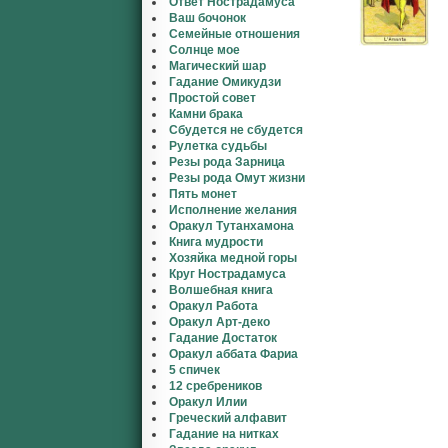
Ответ Нострадамуса
Ваш бочонок
Семейные отношения
Солнце мое
Магический шар
Гадание Омикудзи
Простой совет
Камни брака
Сбудется не сбудется
Рулетка судьбы
Резы рода Зарница
Резы рода Омут жизни
Пять монет
Исполнение желания
Оракул Тутанхамона
Книга мудрости
Хозяйка медной горы
Круг Нострадамуса
Волшебная книга
Оракул Работа
Оракул Арт-деко
Гадание Достаток
Оракул аббата Фариа
5 спичек
12 сребреников
Оракул Илии
Греческий алфавит
Гадание на нитках