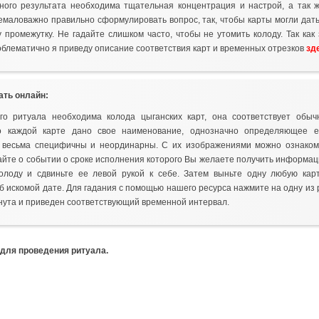
ного результата необходима тщательная концентрация и настрой, а так ж
немаловажно правильно сформулировать вопрос, так, чтобы карты могли дат
 промежутку. Не гадайте слишком часто, чтобы не утомить колоду. Так как
облематично я приведу описание соответствия карт и временных отрезков
зд
ать онлайн:
го ритуала необходима колода цыганских карт, она соответствует обыч
ко каждой карте дано свое наименование, однозначно определяющее е
т весьма специфичны и неординарны. С их изображениями можно ознако
айте о событии о сроке исполнения которого Вы желаете получить информа
олоду и сдвиньте ее левой рукой к себе. Затем выньте одну любую карт
 искомой дате. Для гадания с помощью нашего ресурса нажмите на одну из 
нута и приведен соответствующий временной интервал.
 для проведения ритуала.