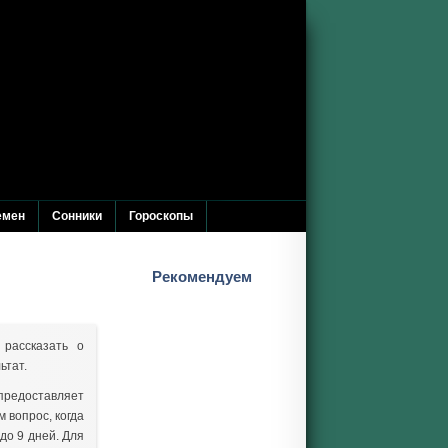
емен
Сонники
Гороскопы
Рекомендуем
Ленорман Да Нет
Отношение к Вам
рассказать о
ьтат.
Оракул оракулов
предоставляет
Что на сердце
 вопрос, когда
Екатерининское га...
до 9 дней. Для