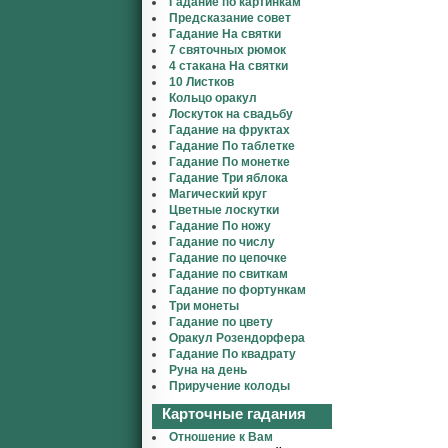
Гадание по картинкам
Предсказание совет
Гадание На святки
7 святочных рюмок
4 стакана На святки
10 Листков
Кольцо оракул
Лоскуток на свадьбу
Гадание на фруктах
Гадание По таблетке
Гадание По монетке
Гадание Три яблока
Магический круг
Цветные лоскутки
Гадание По ножу
Гадание по числу
Гадание по цепочке
Гадание по свиткам
Гадание по фортункам
Три монеты
Гадание по цвету
Оракул Розендорфера
Гадание По квадрату
Руна на день
Приручение колоды
Карточные гадания
Отношение к Вам