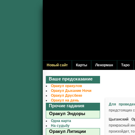
Новый сайт
Карты
Ленорман
Таро
Ваше предсказание
Оракул оракулов
Оракул Дыхание Ночи
Оракул Друсбеке
Оракул на день
Для проведе
Прочие гадания
предстоящих 
Оракул Эндоры
Цыганский О
Одна карта
прекрасный ин
На судьбу
Оракул Литиции
произойдет, то