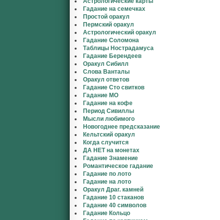
Астрологические карты
Гадание на семечках
Простой оракул
Пермский оракул
Астрологический оракул
Гадание Соломона
Таблицы Нострадамуса
Гадание Берендеев
Оракул Сибилл
Слова Ванталы
Оракул ответов
Гадание Сто свитков
Гадание МО
Гадание на кофе
Период Сивиллы
Мысли любимого
Новогоднее предсказание
Кельтский оракул
Когда случится
ДА НЕТ на монетах
Гадание Знамение
Романтическое гадание
Гадание по лото
Гадание на лото
Оракул Драг. камней
Гадание 10 стаканов
Гадание 40 символов
Гадание Кольцо