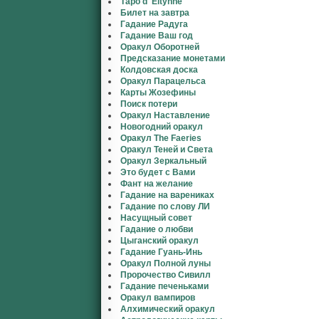
Таро d' Eltynne
Билет на завтра
Гадание Радуга
Гадание Ваш год
Оракул Оборотней
Предсказание монетами
Колдовская доска
Оракул Парацельса
Карты Жозефины
Поиск потери
Оракул Наставление
Новогодний оракул
Оракул The Faeries
Оракул Теней и Света
Оракул Зеркальный
Это будет с Вами
Фант на желание
Гадание на варениках
Гадание по слову ЛИ
Насущный совет
Гадание о любви
Цыганский оракул
Гадание Гуань-Инь
Оракул Полной луны
Пророчество Сивилл
Гадание печеньками
Оракул вампиров
Алхимический оракул