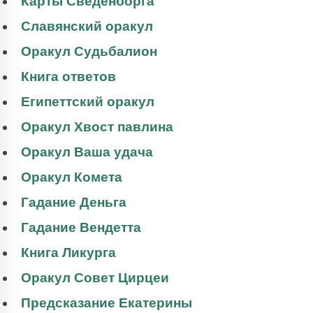
Карты Сведенборга
Славянский оракул
Оракул Судьбалион
Книга ответов
Египеттский оракул
Оракул Хвост павлина
Оракул Ваша удача
Оракул Комета
Гадание Деньга
Гадание Вендетта
Книга Ликурга
Оракул Совет Цирцеи
Предсказание Екатерины