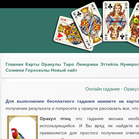
Главная
Карты
Оракулы
Таро
Ленорман
Эттейла
Нумеро
Сонники
Гороскопы
Новый сайт
Онлайн гадание - Ораку
Для выполнения бесплатного гадания нажмите на карт
получении результата и попросите у оракула рассказать все, чт
Оракул птиц
это гадание весьма необы
использующийся. И Вы вряд ли найдете ег
применяется для простого получения ответ