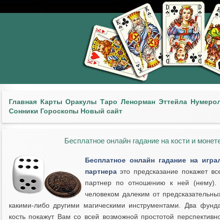
Главная
Карты
Оракулы
Таро
Ленорман
Эттейла
Нумеро
Сонники
Гороскопы
Новый сайт
Бесплатное онлайн гадание на кости и монете
Бесплатное онлайн гадание на игра
партнера
это предсказание покажет вс
партнер по отношению к ней (нему).
человеком далеким от предсказательных
какими-либо другими магическими инструментами. Два фунд
кость покажут Вам со всей возможной простотой перспективн