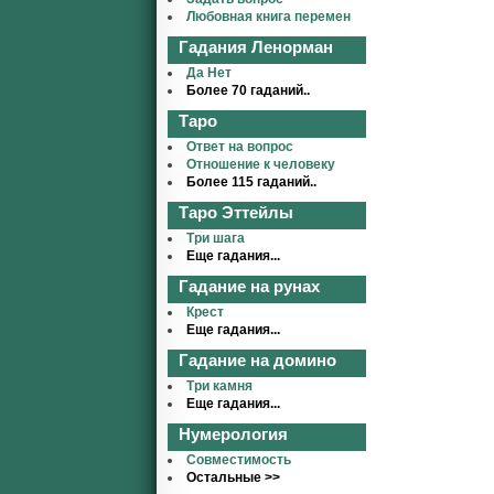
Любовная книга перемен
Гадания Ленорман
Да Нет
Более 70 гаданий..
Таро
Ответ на вопрос
Отношение к человеку
Более 115 гаданий..
Таро Эттейлы
Три шага
Еще гадания...
Гадание на рунах
Крест
Еще гадания...
Гадание на домино
Три камня
Еще гадания...
Нумерология
Совместимость
Остальные >>