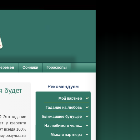
перемен
Сонники
Гороскопы
Рекомендуем
я будет
Мой партнер
Гадание на любовь
Ближайшее будущее
? Это гадание
ет у кверента
На любимого чело...
ат всегда 100%
Мысли партнера
ему результаты