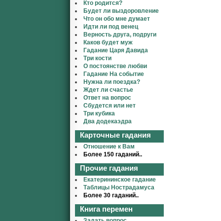
Кто родится?
Будет ли выздоровление
Что он обо мне думает
Идти ли под венец
Верность друга, подруги
Каков будет муж
Гадание Царя Давида
Три кости
О постоянстве любви
Гадание На событие
Нужна ли поездка?
Ждет ли счастье
Ответ на вопрос
Сбудется или нет
Три кубика
Два додекаэдра
Карточные гадания
Отношение к Вам
Более 150 гаданий..
Прочие гадания
Екатерининское гадание
Таблицы Нострадамуса
Более 30 гаданий..
Книга перемен
Задать вопрос