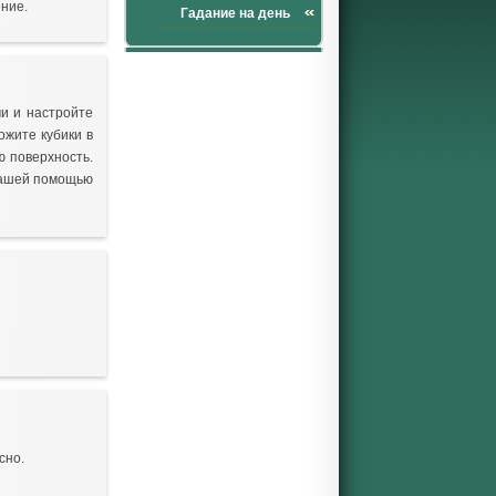
ение.
Гадание на день
ми и настройте
ожите кубики в
ю поверхность.
 нашей помощью
сно.