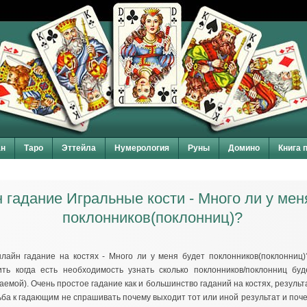
ан
Таро
Эттейла
Нумерология
Руны
Домино
Книга 
 гадание Игральные кости - Много ли у мен
поклонников(поклонниц)?
лайн гадание на костях - Много ли у меня будет поклонников(поклонниц)
ть когда есть необходимость узнать сколько поклонников/поклонниц буд
даемой). Очень простое гадание как и большинство гаданий на костях, результ
ьба к гадающим не спрашивать почему выходит тот или иной результат и поч