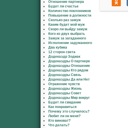
Отношение партнера
Будет ли счастье
Количество поклонников
Повышение в должности
Сколько раз замуж
Каким будет мой муж
Скоро ли выйду замуж
Кого из двух выбрать
Замуж за загаданного
Исполнение задуманного
Два кубика
12 сторон света
Додекаэдр Зодиак
Додекаэдры О партнере
Додекаэдры Отношение
Додекаэдры Кто рядом
Додекаэдры Связь
Додекаэдры Да или Нет
Отражение чувств
Додекаэдры Жизнь
Додекаэдры Совет
Додекаэдры Мир вокруг
Будет ли свидание
Как понравиться
Почему это случилось?
Любит ли он меня?
Кто виноват?
Что делать?