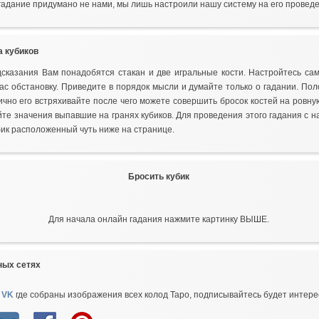
 гадание придумано не нами, мы лишь настроили нашу систему на его провед
а кубиков
дсказания Вам понадобятся стакан и две игральные кости. Настройтесь са
с обстановку. Приведите в порядок мысли и думайте только о гадании. Пол
ично его встряхивайте после чего можете совершить бросок костей на ровну
йте значения выпавшие на гранях кубиков. Для проведения этого гадания с
бик расположенный чуть ниже на странице.
Бросить кубик
Для начала онлайн гадания нажмите картинку ВЫШЕ.
ных сетях
 VK
где собраны изображения всех колод Таро, подписывайтесь будет интере