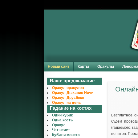
Новый сайт
Карты
Оракулы
Ленорм
Ваше предсказание
Онлайн
Оракул оракулов
Оракул Дыхание Ночи
Оракул Друсбеке
Оракул на день
Гадание на костях
Один кубик
Бесплатное он
Одна кость
будем проводи
Оракул
(гадаемого, га
Чет нечет
понятен. Прос
Кубик и монета