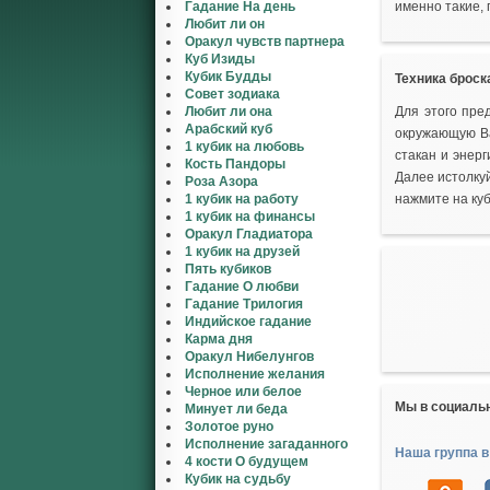
Гадание На день
именно такие,
Любит ли он
Оракул чувств партнера
Куб Изиды
Кубик Будды
Техника броск
Совет зодиака
Любит ли она
Для этого пре
Арабский куб
окружающую Ва
1 кубик на любовь
стакан и энерг
Кость Пандоры
Далее истолку
Роза Азора
1 кубик на работу
нажмите на ку
1 кубик на финансы
Оракул Гладиатора
1 кубик на друзей
Пять кубиков
Гадание О любви
Гадание Трилогия
Индийское гадание
Карма дня
Оракул Нибелунгов
Исполнение желания
Черное или белое
Мы в социаль
Минует ли беда
Золотое руно
Исполнение загаданного
Наша группа в
4 кости О будущем
Кубик на судьбу