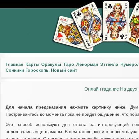
Главная
Карты
Оракулы
Таро
Ленорман
Эттейла
Нумеро
Сонники
Гороскопы
Новый сайт
Онлайн гадание На двух 
Для начала предсказания нажмите картинку ниже.
Дума
Настраивайтесь до момента пока не придет ощущение, что пора
Этот способ используют для ответа на интересующий во
пользовались еще шаманы. В нем так же, как и в первом случае
одного до шести. С помощью этого способа можно получить от