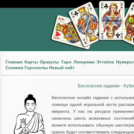
Главная
Карты
Оракулы
Таро
Ленорман
Эттейла
Нумеро
Сонники
Гороскопы
Новый сайт
Бесплатное гадание - Куб
Бесплатное онлайн гадание с использо
помощи одной игральной кости расскаж
кверента. У нас на ресурсе применяет
нанесены шесть возможных состояний
можете использовать обычную шестигра
гранях будут соответствовать следующие