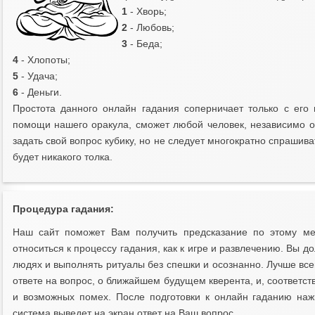
1
- Хворь;
2
- Любовь;
3
- Беда;
4
- Хлопоты;
5
- Удача;
6
- Деньги.
Простота данного онлайн гадания соперничает только с его 
помощи нашего оракула, сможет любой человек, независимо от
задать свой вопрос кубику, но не следует многократно спрашиват
будет никакого толка.
Процедура гадания:
Наш сайт поможет Вам получить предсказание по этому мет
относиться к процессу гадания, как к игре и развлечению. Вы 
людях и выполнять ритуалы без спешки и осознанно. Лучше все
ответе на вопрос, о ближайшем будущем кверента, и, соответст
и возможных помех. После подготовки к онлайн гаданию наж
система выведет на экран ответ на Ваш вопрос.