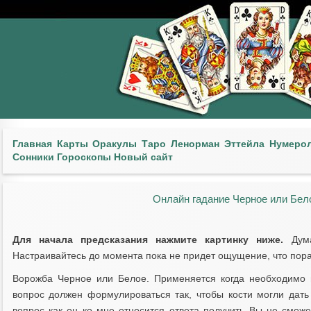
Главная
Карты
Оракулы
Таро
Ленорман
Эттейла
Нумеро
Сонники
Гороскопы
Новый сайт
Онлайн гадание Черное или Бело
Для начала предсказания нажмите картинку ниже.
Дума
Настраивайтесь до момента пока не придет ощущение, что пора
Ворожба Черное или Белое. Применяется когда необходимо п
вопрос должен формулироваться так, чтобы кости могли дать 
вопрос как он ко мне относится ответа получить Вы не смож