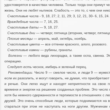
удостоверятся в качествах человека. Только тогда они примут ч
жизнь. Они не любят нытиков. Слабость — это то, с чем они ник
Счастливые числа
- 9, 18, 27; 2, 11, 29; 3, 12, 21, 30- 6, 15, 24.
Враждебные числа —
7, 16, 25.
Счастливые даты
— 9, 18, 27.
Счастливые дни
— четверг, пятница (вторник, четверг, пятница
Плохие месяцы
— апрель, май, октябрь, ноябрь.
Счастливые цвета —
все оттенки красного, алого, розового.
Счастливые камни
— рубины, гранаты.
Болезни
— любого вида лихорадка, а также оспа, свинка. Э
операцию.
Следует есть
чеснок, имбирь и зеленый перец.
Рекомендации.
Число 9 — смелое число, и люди 9 — мужест
если их разозлить, и могут говорить, не думая, что приобретаю
и речью. Они легко ищут и находят неприятности на свою г
времени и энергии на решение созданных проблем. Это число 
хотя бы немного сдержанности и терпимости в отношениях с лю
друзей. Это очень способные люди, которые поднимаются на в
стараться при этом не наступать на ноги другим. Мужчинам