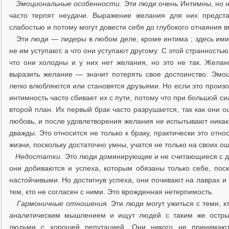
Эмоциональные особенности.
Эти люди очень Интимны, но 
часто терпят неудачи. Выражение желания для них предста
слабостью и потому могут довести себя до глубокого отчаяния вм
Эти люди — лидеры в любом деле, кроме интима ; здесь ими н
не им уступают, а что они уступают другому. С этой странностью
что они холодны и у них нет желания, но это не так. Желани
выразить желание — значит потерять свое достоинство. Эмо
легко влюбляются или становятся друзьями. Но если это произо
интимность часто сбивает их с пути, потому что при большой си
второй план. Их первый брак часто разрушается, так как они
любовь, и после удовлетворения желания не испытывают никаки
дважды. Это относится не только к браку, практически это отн
жизни, поскольку достаточно умны, учатся не только на своих ош
Недостатки.
Это люди доминирующие и не считающиеся с др
они добиваются и успеха, которым обязаны только себе, по
настойчивыми. Но достигнув успеха, они почивают на лаврах и
тем, кто не согласен с ними. Это врожденная нетерпимость.
Гармоничные отношения.
Эти люди могут ужиться с теми, 
аналитическим мышлением и ищут людей с таким же остры
людьми с хорошей репутацией. Они никого не принимают