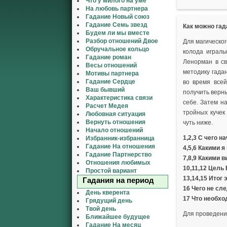
Что у милого на уме
На любовь партнера
Гадание Новый союз
Гадание Семь звезд
Как можно гад
Будем ли мы вместе
Разбор отношений Двое
Для магическог
Обручальное кольцо
колода играл
Гадание роман
Ленорман в св
Весы отношений
методику гада
Мотивы партнера
Гадание Сердце
во время всей
Ваш бывший
получить верны
Характеристика связи
себе. Затем н
Расчет Медея
тройных кучек
Любовная ситуация
Вернуть отношения
чуть ниже.
Начало отношений
1,2,3 С чего 
Избранник-избранница
Гадание На отношения
4,5,6 Какими я
Гадание Партнерство
7,8,9 Какими 
Отношения любимых
10,11,12 Цель
Простой вариант
13,14,15 Итог 
Гадания на период
16 Чего не сл
День кверента
17 Что необхо
Грядущий день
Твой день
Для проведени
Ближайшее будущее
Гадание На месяц