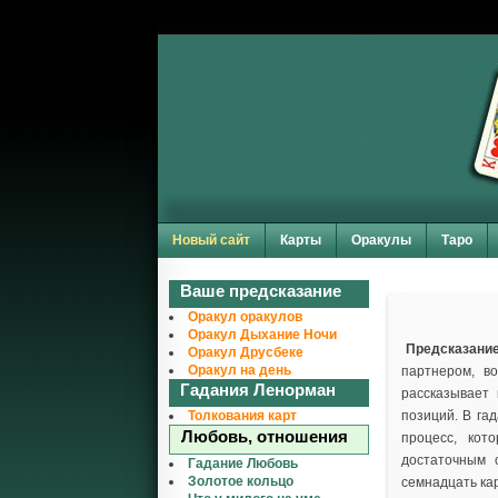
Новый сайт
Карты
Оракулы
Таро
Ваше предсказание
Оракул оракулов
Оракул Дыхание Ночи
Предсказание
Оракул Друсбеке
Оракул на день
партнером, в
Гадания Ленорман
рассказывает
Толкования карт
позиций. В га
Любовь, отношения
процесс, кот
достаточным 
Гадание Любовь
Золотое кольцо
семнадцать кар