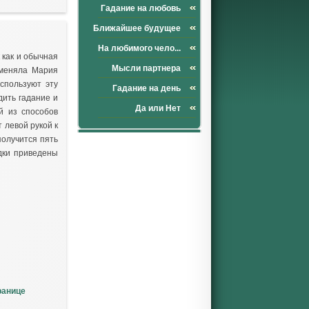
Гадание на любовь
Ближайшее будущее
На любимого чело...
 как и обычная
Мысли партнера
именяла Мария
спользуют эту
Гадание на день
дить гадание и
Да или Нет
й из способов
 левой рукой к
получится пять
дки приведены
ранице