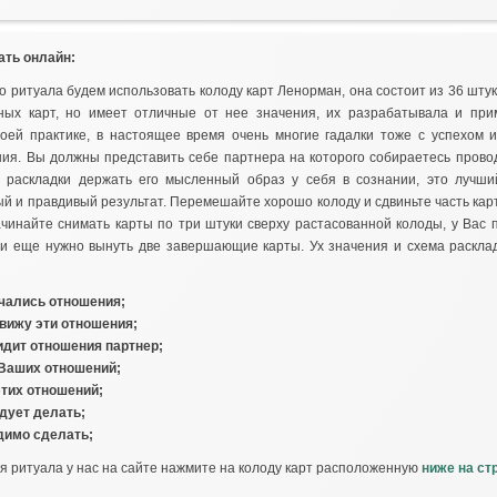
ать онлайн:
о ритуала будем использовать колоду карт Ленорман, она состоит из 36 штук
ьных карт, но имеет отличные от нее значения, их разрабатывала и пр
оей практике, в настоящее время очень многие гадалки тоже с успехом и
ния. Вы должны представить себе партнера на которого собираетесь прово
 раскладки держать его мысленный образ у себя в сознании, это лучши
й и правдивый результат. Перемешайте хорошо колоду и сдвиньте часть карт
ачинайте снимать карты по три штуки сверху растасованной колоды, у Вас 
 и еще нужно вынуть две завершающие карты. Ух значения и схема раскла
начались отношения;
 вижу эти отношения;
видит отношения партнер;
 Ваших отношений;
этих отношений;
едует делать;
димо сделать;
я ритуала у нас на сайте нажмите на колоду карт расположенную
ниже на ст