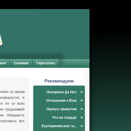
мен
Сонники
Гороскопы
Рекомендуем
ениях со своим
Ленорман Да Нет
азвернутое, и
Отношение к Вам
ет их со всех
Оракул оракулов
чно трудоемкий
не обладаете
Что на сердце
гласовать все
Екатерининское га...