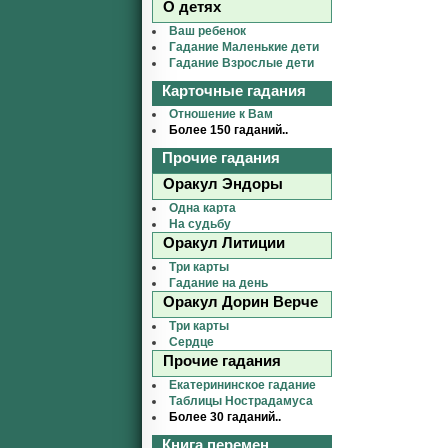
О детях
Ваш ребенок
Гадание Маленькие дети
Гадание Взрослые дети
Карточные гадания
Отношение к Вам
Более 150 гаданий..
Прочие гадания
Оракул Эндоры
Одна карта
На судьбу
Оракул Литиции
Три карты
Гадание на день
Оракул Дорин Верче
Три карты
Сердце
Прочие гадания
Екатерининское гадание
Таблицы Нострадамуса
Более 30 гаданий..
Книга перемен