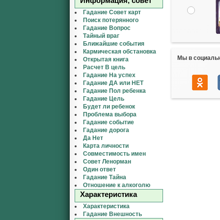
Информация, совет
Гадание Совет карт
Поиск потерянного
Гадание Вопрос
Тайный враг
Ближайшие события
Кармическая обстановка
Мы в социаль
Открытая книга
Расчет В цель
Гадание На успех
Гадание ДА или НЕТ
Гадание Пол ребенка
Гадание Цель
Будет ли ребенок
Проблема выбора
Гадание событие
Гадание дорога
Да Нет
Карта личности
Совместимость имен
Совет Ленорман
Один ответ
Гадание Тайна
Отношение к алкоголю
Характеристика
Характеристика
Гадание Внешность