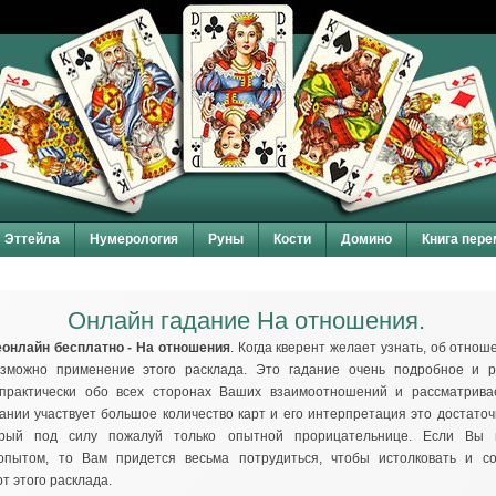
Эттейла
Нумерология
Руны
Кости
Домино
Книга пере
Онлайн гадание На отношения.
онлайн бесплатно - На отношения
. Когда кверент желает узнать, об отнош
озможно применение этого расклада. Это гадание очень подробное и р
 практически обо всех сторонах Ваших взаимоотношений и рассматрива
дании участвует большое количество карт и его интерпретация это достато
орый под силу пожалуй только опытной прорицательнице. Если Вы 
опытом, то Вам придется весьма потрудиться, чтобы истолковать и со
т этого расклада.