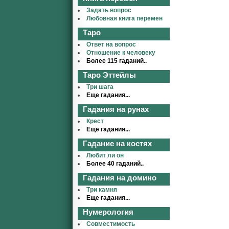
Задать вопрос
Любовная книга перемен
Таро
Ответ на вопрос
Отношение к человеку
Более 115 гаданий..
Таро Эттейлы
Три шага
Еще гадания...
Гадания на рунах
Крест
Еще гадания...
Гадание на костях
Любит ли он
Более 40 гаданий..
Гадания на домино
Три камня
Еще гадания...
Нумерология
Совместимость