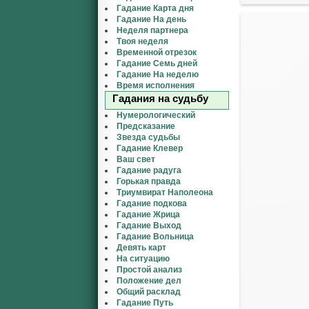
Гадание Карта дня
Гадание На день
Неделя партнера
Твоя неделя
Временной отрезок
Гадание Семь дней
Гадание На неделю
Время исполнения
Гадания на судьбу
Нумерологический
Предсказание
Звезда судьбы
Гадание Клевер
Ваш свет
Гадание радуга
Горькая правда
Триумвират Наполеона
Гадание подкова
Гадание Жрица
Гадание Выход
Гадание Вольница
Девять карт
На ситуацию
Простой анализ
Положение дел
Общий расклад
Гадание Путь