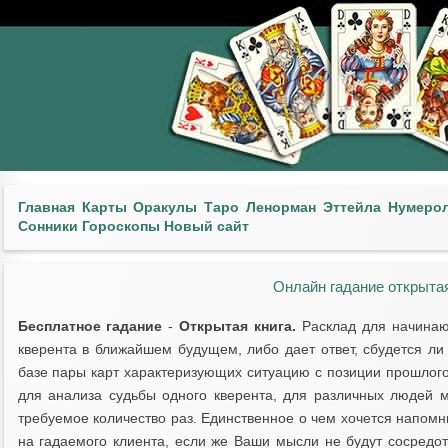
Главная
Карты
Оракулы
Таро
Ленорман
Эттейла
Нумеро
Сонники
Гороскопы
Новый сайт
Онлайн гадание открытая
Бесплатное гадание
-
Открытая книга.
Расклад для начинающ
кверента в ближайшем будущем, либо дает ответ, сбудется ли
базе пары карт характеризующих ситуацию с позиции прошлого
для анализа судьбы одного кверента, для различных людей 
требуемое количество раз. Единственное о чем хочется напомн
на гадаемого клиента, если же Ваши мысли не будут сосредот