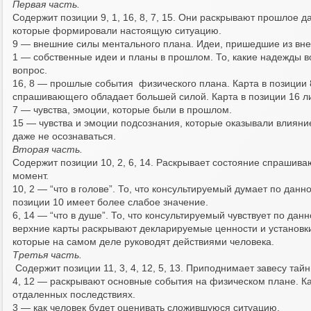
Первая часть.
Содержит позиции 9, 1, 16, 8, 7, 15. Они раскрывают прошлое да
которые формировали настоящую ситуацию.
9 — внешние силы ментального плана. Идеи, пришедшие из вне
1 — собственные идеи и планы в прошлом. То, какие надежды 
вопрос.
16, 8 — прошлые события физического плана. Карта в позиции 8
спрашивающего обладает большей силой. Карта в позиции 16 ли
7 — чувства, эмоции, которые были в прошлом.
15 — чувства и эмоции подсознания, которые оказывали влияни
даже не осознаваться.
Вторая часть.
Содержит позиции 10, 2, 6, 14. Раскрывает состояние спрашив
момент.
10, 2 — “что в голове”. То, что консультируемый думает по дан
позиции 10 имеет более слабое значение.
6, 14 — “что в душе”. То, что консультируемый чувствует по данн
верхние карты раскрывают декларируемые ценности и установки
которые на самом деле руководят действиями человека.
Третья часть.
Содержит позиции 11, 3, 4, 12, 5, 13. Приподнимает завесу тай
4, 12 — раскрывают основные события на физическом плане. Ка
отдаленных последствиях.
3 — как человек будет оценивать сложившуюся ситуацию.