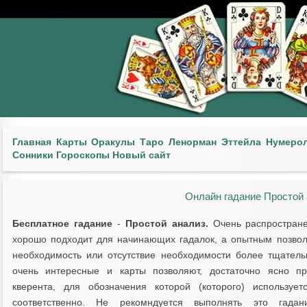
Главная
Карты
Оракулы
Таро
Ленорман
Эттейла
Нумеро
Сонники
Гороскопы
Новый сайт
Онлайн гадание Простой 
Бесплатное гадание
-
Простой анализ.
Очень распростране
хорошо подходит для начинающих гадалок, а опытным позвол
необходимость или отсутствие необходимости более тщател
очень интересные и карты позволяют, достаточно ясно пр
кверента, для обозначения которой (которого) используе
соответственно. Не рекомндуется выполнять это гада