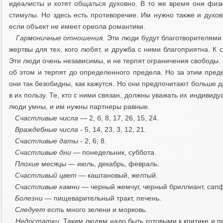
идеалисты и хотят общаться духовно. В то же время они фи
стимулы. Но здесь есть противоречие. Им нужно также и духов
если объект не имеет ореола романтики.
Гармоничные отношения.
Эти люди будут благотворителям
жертвы для тех, кого любят, и дружба с ними благоприятна. К 
Эти люди очень независимы, и не терпят ограничения свободы. 
об этом и терпят до определенного предела. Но за этим пред
они так безобидны, как кажутся. Но они предпочитают больше д
в их пользу. Те, кто с ними связан, должны уважать их индивид
люди умны, и им нужны партнеры равные.
Счастливые числа —
2, б, 8, 17, 26, 15, 24.
Враждебные числа
- 5, 14, 23, 3, 12, 21.
Счастливые даты -
2, 6, 8.
Счастливые дни
— понедельник, суббота.
Плохие месяцы —
июль, декабрь, февраль.
Счастливый цвет
— каштановый, желтый.
Счастливые камни —
черный жемчуг, черный бриллиант, сап
Болезни —
пищеварительный тракт, печень.
Следует есть
много зелени и морковь.
Недостатки.
Таким людям надо быть готовыми к критике и пр