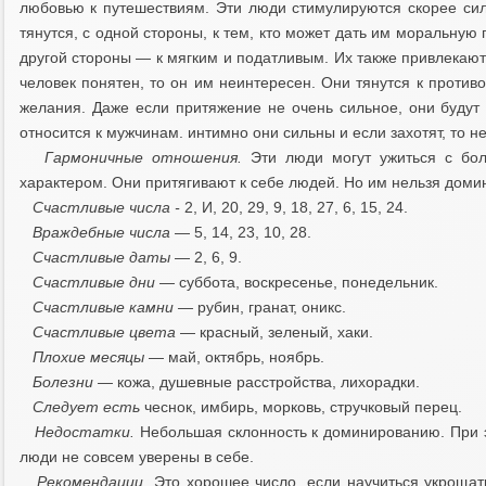
любовью к путешествиям. Эти люди стимулируются скорее си
тянутся, с одной стороны, к тем, кто может дать им моральную п
другой стороны — к мягким и податливым. Их также привлекаю
человек понятен, то он им неинтересен. Они тянутся к против
желания. Даже если притяжение не очень сильное, они будут 
относится к мужчинам. интимно они сильны и если захотят, то не
Гармоничные отношения.
Эти люди могут ужиться с бо
характером. Они притягивают к себе людей. Но им нельзя домин
Счастливые числа -
2, И, 20, 29, 9, 18, 27, 6, 15, 24.
Враждебные числа
— 5, 14, 23, 10, 28.
Счастливые даты
— 2, 6, 9.
Счастливые дни —
суббота, воскресенье, понедельник.
Счастливые камни —
рубин, гранат, оникс.
Счастливые цвета
— красный, зеленый, хаки.
Плохие месяцы
— май, октябрь, ноябрь.
Болезни —
кожа, душевные расстройства, лихорадки.
Следует есть
чеснок, имбирь, морковь, стручковый перец.
Недостатки.
Небольшая склонность к доминированию. При э
люди не совсем уверены в себе.
Рекомендации.
Это хорошее число, если научиться укрощат