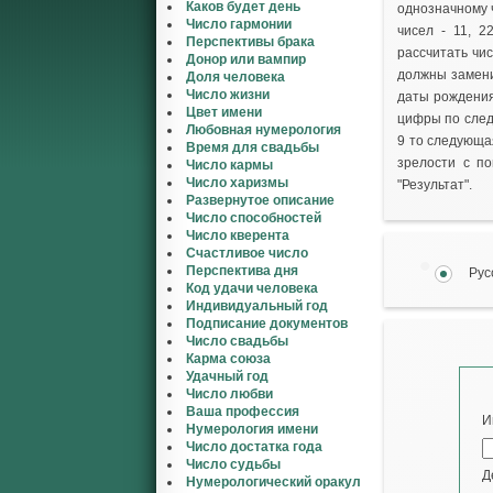
Каков будет день
однозначному 
Число гармонии
чисел - 11, 
Перспективы брака
рассчитать чи
Донор или вампир
должны замени
Доля человека
Число жизни
даты рождения
Цвет имени
цифры по следу
Любовная нумерология
9 то следующая
Время для свадьбы
зрелости с п
Число кармы
Число харизмы
"Результат".
Развернутое описание
Число способностей
Число кверента
Счастливое число
Перспектива дня
Рус
Код удачи человека
Индивидуальный год
Подписание документов
Число свадьбы
Карма союза
Удачный год
Число любви
Ваша профессия
И
Нумерология имени
Число достатка года
Число судьбы
Д
Нумерологический оракул