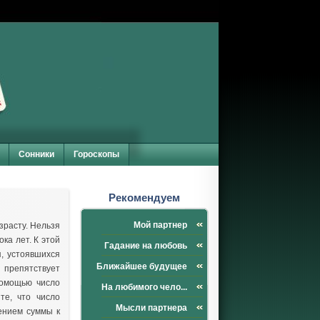
Сонники
Гороскопы
Рекомендуем
Мой партнер
зрасту. Нельзя
ка лет. К этой
Гадание на любовь
я, устоявшихся
Ближайшее будущее
 препятствует
помощью число
На любимого чело...
те, что число
Мысли партнера
дением суммы к