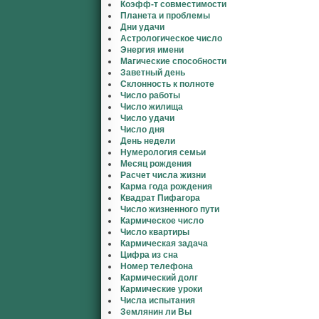
Коэфф-т совместимости
Планета и проблемы
Дни удачи
Астрологическое число
Энергия имени
Магические способности
Заветный день
Склонность к полноте
Число работы
Число жилища
Число удачи
Число дня
День недели
Нумерология семьи
Месяц рождения
Расчет числа жизни
Карма года рождения
Квадрат Пифагора
Число жизненного пути
Кармическое число
Число квартиры
Кармическая задача
Цифра из сна
Номер телефона
Кармический долг
Кармические уроки
Числа испытания
Землянин ли Вы