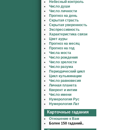
Небесный контроль
Число души
Число личности
Прогноз на день
Скрытая страсть
Скрытая уверенность
Экспрессивность
Характеристика связи
Цвет ауры
Прогноз на месяц
Прогноз на год
Числа моста
Число рождения
Число зрелости
Число разума
Периодический цикл
Цикл кульминации
Число равновесия
Личная планета
Кверент и интим
Число имени
Нумерология Рус
Нумерология Лат
Карточные гадания
Отношение к Вам
Более 150 гаданий..