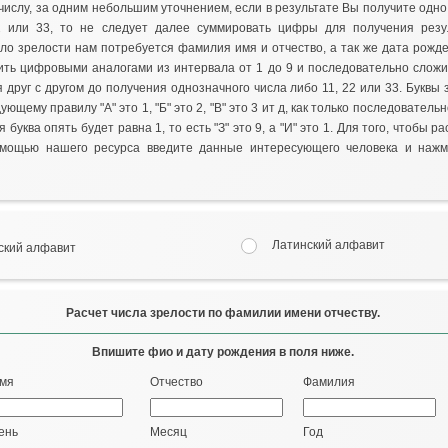
числу, за одним небольшим уточнением, если в результате Вы получите одн
22 или 33, то не следует далее суммировать цифры для получения резу
сло зрелости нам потребуется фамилия имя и отчество, а так же дата рожд
ть цифровыми аналогами из интервала от 1 до 9 и последовательно сложи
 друг с другом до получения однозначного числа либо 11, 22 или 33. Буквы
ющему правилу "А" это 1, "Б" это 2, "В" это 3 ит д, как только последователь
 буква опять будет равна 1, то есть "З" это 9, а "И" это 1. Для того, чтобы р
омощью нашего ресурса введите данные интересующего человека и нажм
Латинский алфавит
ский алфавит
Расчет числа зрелости по фамилии имени отчеству.
Впишите фио и дату рождения в поля ниже.
мя
Отчество
Фамилия
ень
Месяц
Год