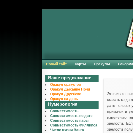
Новый сайт
Карты
Оракулы
Ленорм
Ваше предсказание
Оракул оракулов
Оракул Дыхание Ночи
Это число начи
Оракул Друсбеке
Оракул на день
сказать когда 
Нумерология
дате человек 
Совместимость
привычек и уж
Совместимость по дате
изменению те
Совместимость пары
зрелости. Ес
Совместимость Филлипса
зрелости полу
Число жизни Ванга