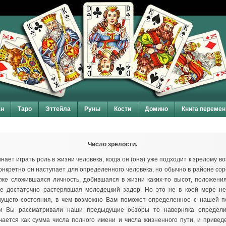
ан
Таро
Эттейла
Руны
Кости
Домино
Книга перемен
Число зрелости.
нает играть роль в жизни человека, когда он (она) уже подходит к зрелому во
конкретно он наступает для определенного человека, но обычно в районе соро
уже сложившаяся личность, добившаяся в жизни каких-то высот, положени
е достаточно растерявшая молодецкий задор. Но это не в коей мере не
кущего состояния, в чем возможно Вам поможет определенное с нашей 
ли Вы рассматривали наши предыдущие обзоры то наверняка определи
чается как сумма числа полного имени и числа жизненного пути, и приве