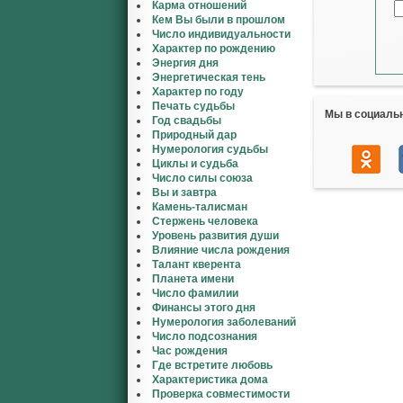
Карма отношений
Кем Вы были в прошлом
Число индивидуальности
Характер по рождению
Энергия дня
Энергетическая тень
Характер по году
Печать судьбы
Мы в социаль
Год свадьбы
Природный дар
Нумерология судьбы
Циклы и судьба
Число силы союза
Вы и завтра
Камень-талисман
Стержень человека
Уровень развития души
Влияние числа рождения
Талант кверента
Планета имени
Число фамилии
Финансы этого дня
Нумерология заболеваний
Число подсознания
Час рождения
Где встретите любовь
Характеристика дома
Проверка совместимости