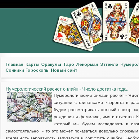
Главная
Карты
Оракулы
Таро
Ленорман
Эттейла
Нумеро
Сонники
Гороскопы
Новый сайт
Нумерологический расчет онлайн - Число достатка года.
Нумерологический онлайн расчет -
Числ
ситуации с финансами кверента в рас
будем рассматривать полный спектр ха
рождения и фамилию, имя и отчество. К
который мы будем исследовать в свои
самостоятельно - то это может показаться довольно сложным, 
всегда есть вероятность запутаться и допустить ошибку. Нео