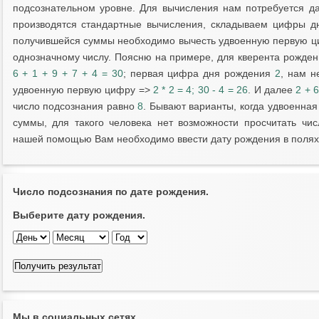
подсознательном уровне. Для вычисления нам потребуется д
производятся стандартные вычисления, складываем цифры дн
получившейся суммы необходимо вычесть удвоенную первую циф
однозначному числу. Поясню на примере, для кверента рожде
6 + 1 + 9 + 7 + 4 = 30
; первая цифра дня рождения
2
, нам 
удвоенную первую цифру =>
2 * 2 = 4; 30 - 4 = 26
. И далее
2 + 6
число подсознания равно
8
. Бывают варианты, когда удвоенна
суммы, для такого человека нет возможности просчитать чи
нашей помощью Вам необходимо ввести дату рождения в полях 
Число подсознания по дате рождения.
Выберите дату рождения.
Мы в социальных сетях