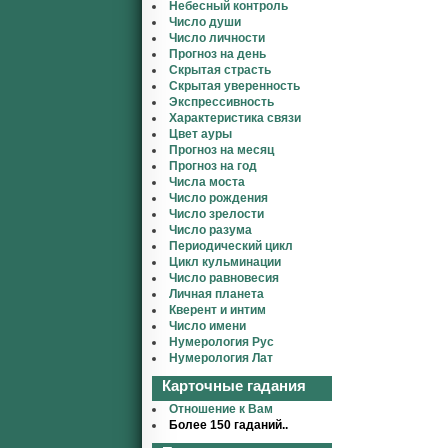
Небесный контроль
Число души
Число личности
Прогноз на день
Скрытая страсть
Скрытая уверенность
Экспрессивность
Характеристика связи
Цвет ауры
Прогноз на месяц
Прогноз на год
Числа моста
Число рождения
Число зрелости
Число разума
Периодический цикл
Цикл кульминации
Число равновесия
Личная планета
Кверент и интим
Число имени
Нумерология Рус
Нумерология Лат
Карточные гадания
Отношение к Вам
Более 150 гаданий..