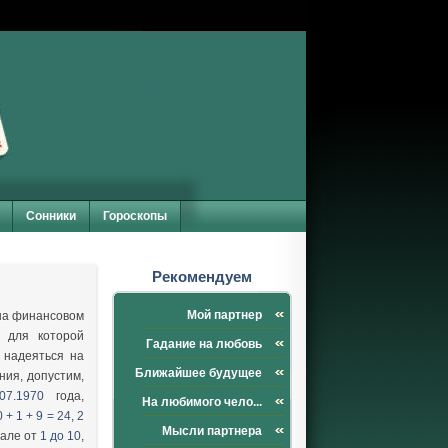
Сонники
Гороскопы
Рекомендуем
Мой партнер
 на финансовом
 для которой
Гадание на любовь
 надеяться на
Ближайшее будущее
ния, допустим,
.07.1970
года,
На любимого чело...
0 + 1 + 9 = 24
,
2
Мысли партнера
вале от
1 до 10
,