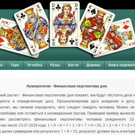
ан
Таро
Эттейла
Руны
Кости
Домино
Книга перемен
Нумерология - Финансовая перспектива дня.
кий расчет - Финансовая перспектива дня покажет, как будут обстоять дела
рента в определенную дату. Проанализировав дату рождения и дату,
асчет, мы сможем определить, чего следует ожидать человеку. Можно ли
прибавку или готовиться к неожиданным тратам. Приведем пример вычисле
имо рассмотреть финансовые перспективы человека рожденного
10
 нас число
23.07.2019
года.
1 + 0 + 0 + 7 + 1 + 9 + 7 + 0 = 25
,
2 + 3 + 0 + 7 + 2 + 
6
далее суммируем оба результата
7 + 6 = 13
, результат должен быть в интер