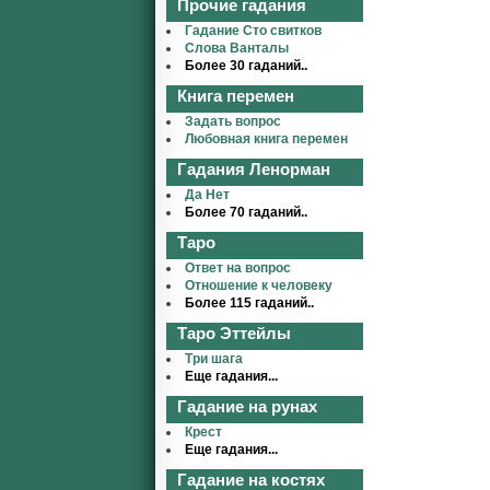
Прочие гадания
Гадание Сто свитков
Слова Ванталы
Более 30 гаданий..
Книга перемен
Задать вопрос
Любовная книга перемен
Гадания Ленорман
Да Нет
Более 70 гаданий..
Таро
Ответ на вопрос
Отношение к человеку
Более 115 гаданий..
Таро Эттейлы
Три шага
Еще гадания...
Гадание на рунах
Крест
Еще гадания...
Гадание на костях