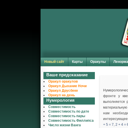
Новый сайт
Карты
Оракулы
Ленорм
Ваше предсказание
Оракул оракулов
Оракул Дыхание Ночи
Нумерологичес
Оракул Друсбеке
Оракул на день
фронте у кве
Нумерология
выполняется р
Совместимость
материальную 
Совместимость по дате
нам необход
Совместимость пары
интересующее
Совместимость Филлипса
+ 5 = 7
,
2 + 4 = 
Число жизни Ванга