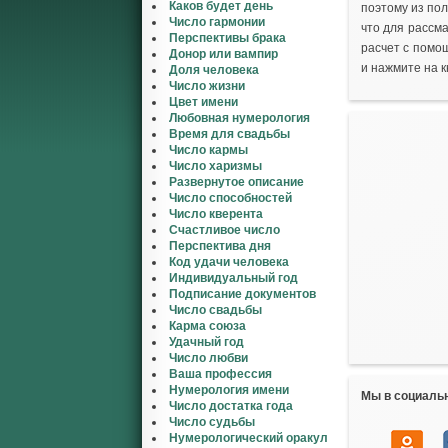
Каков будет день
поэтому из по
Число гармонии
что для рассм
Перспективы брака
расчет с помо
Донор или вампир
и нажмите на к
Доля человека
Число жизни
Цвет имени
Любовная нумерология
Время для свадьбы
Число кармы
Число харизмы
Развернутое описание
Число способностей
Число кверента
Счастливое число
Перспектива дня
Код удачи человека
Индивидуальный год
Подписание документов
Число свадьбы
Карма союза
Удачный год
Число любви
Ваша профессия
Нумерология имени
Мы в социаль
Число достатка года
Число судьбы
Нумерологический оракул