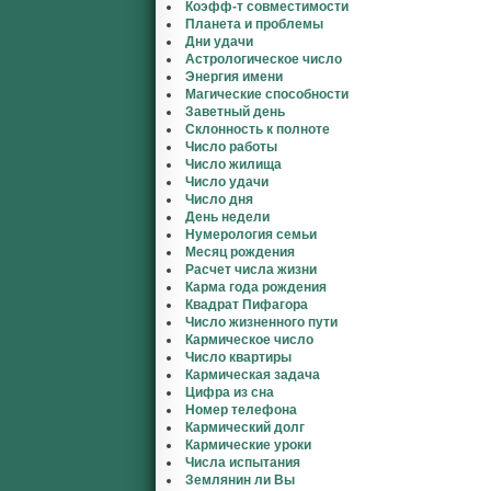
Коэфф-т совместимости
Планета и проблемы
Дни удачи
Астрологическое число
Энергия имени
Магические способности
Заветный день
Склонность к полноте
Число работы
Число жилища
Число удачи
Число дня
День недели
Нумерология семьи
Месяц рождения
Расчет числа жизни
Карма года рождения
Квадрат Пифагора
Число жизненного пути
Кармическое число
Число квартиры
Кармическая задача
Цифра из сна
Номер телефона
Кармический долг
Кармические уроки
Числа испытания
Землянин ли Вы