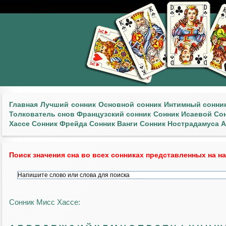
Главная
Лучший сонник
Основной сонник
Интимный сонни
Толкователь снов
Французский сонник
Сонник Исаевой
Со
Хассе
Сонник Фрейда
Сонник Ванги
Сонник Нострадамуса
А
Поиск значения сна во всех сонниках представленных на н
Сонник Мисс Хассе: