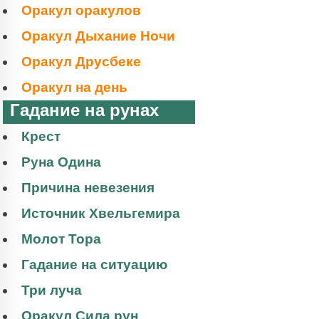
Оракул оракулов
Оракул Дыхание Ночи
Оракул Друсбеке
Оракул на день
Гадание на рунах
Крест
Руна Одина
Причина невезения
Источник Хвельгемира
Молот Тора
Гадание на ситуацию
Три луча
Оракул Сила рун