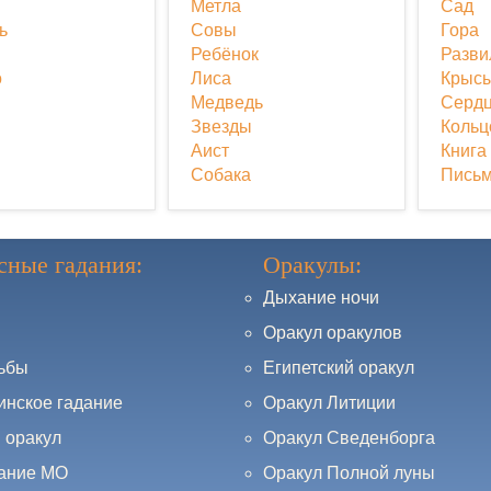
Метла
Сад
ь
Совы
Гора
Ребёнок
Разви
о
Лиса
Крыс
Медведь
Серд
Звезды
Кольц
Аист
Книга
Собака
Пись
сные гадания:
Оракулы:
Дыхание ночи
Оракул оракулов
дьбы
Египетский оракул
инское гадание
Оракул Литиции
 оракул
Оракул Сведенборга
ание МО
Оракул Полной луны