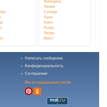
Женщина
Лилия
лка
Солнце
ы
Луна
це
Ключ
о
Рыбы
Якорь
мо
Крест
Написать сообщение
Конфиденциальность
Соглашение
Мы в социальных сетях