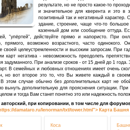
результате, но не просто какое-то проход
и значительное для кверента и это в 
позитивный так и негативный характер. С
здание, строение, чаще что-то большо
казенный дом или сообщение оттуда. Есл
ей, "упёртей", действуйте прямо и напористо. При онл
о, прямого, возможно возрастного, часто одинокого. 
е своей целеустремленности и высоким запросам. При га
ии карт негатива - невозможность преодолеть препятств
 задуманного. При анализе сроков - от 15 дней до 1 года. 
карт. В семейных и любовных отношениях имеет очень сколь
н, но вот второе это то, что Вы живете каждый в своем
 В этом случае обычно без дополнительных карт не обой
о вынуть дополнительную для прояснения ситуации. При
 целом и тогда Вам станет понятно это или надежность пол
авторский, при копировании, в том числе для форумов
https://damataro.ru/lenorman/txt/tower.html"> Карта Башня
к
Коса
Башн