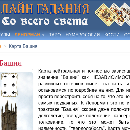
КУЛЫ
ЛЕНОРМАН
ТАРО
НУМЕРОЛОГИЯ
КОСТИ
С
н
Карта Башня
Башня.
Карта нейтральная и полностью завися
значение "Башни" как НЕЗАВИСИМОС
различных оттенков имеет эта карта 
остановимся поподробнее на них. Для на
просто перестроить себя на то, что это н
самых неудачных. К Ленорман это не и
трактовке "Башня" скорее даже положит
долголетие, твердое положение, карьер
толкование, то что это может быть 
надменность, "твердолобость". Карта мож