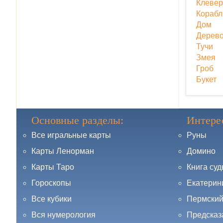
Клевер
Корабл
Дом
Дерев
Тучи
Змея
Гроб
Букет
Основные разделы:
Интере
Все игральные карты
Руны
Карты Ленорман
Домино
Карты Таро
Книга су
Гороскопы
Екатерин
Все кубики
Пермский
Вся нумерология
Предсказ