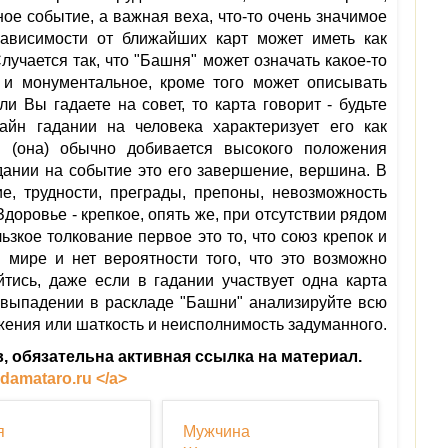
ное событие, а важная веха, что-то очень значимое
зависимости от ближайших карт может иметь как
лучается так, что "Башня" может означать какое-то
е и монументальное, кроме того может описывать
и Вы гадаете на совет, то карта говорит - будьте
айн гадании на человека характеризует его как
Он (она) обычно добивается высокого положения
дании на событие это его завершение, вершина. В
ие, трудности, преграды, препоны, невозможность
Здоровье - крепкое, опять же, при отсутствии рядом
зкое толкование первое это то, что союз крепок и
 мире и нет вероятности того, что это возможно
тись, даже если в гадании участвует одна карта
 выпадении в раскладе "Башни" анализируйте всю
ожения или шаткость и неисполнимость задуманного.
, обязательна активная ссылка на материал.
 damataro.ru </a>
я
Мужчина