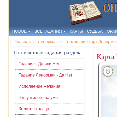
НОВОЕ
ВСЕ ГАДАНИЯ
КАРТЫ
СУДЬБА
ОРА
Главная
Ленорман
Толкование карт Ленорма
Популярные гадания раздела:
Карта 
Гадание - Да или Нет
Гадание Ленорман - Да Нет
Исполнение желания
Что у милого на уме
Золотое кольцо