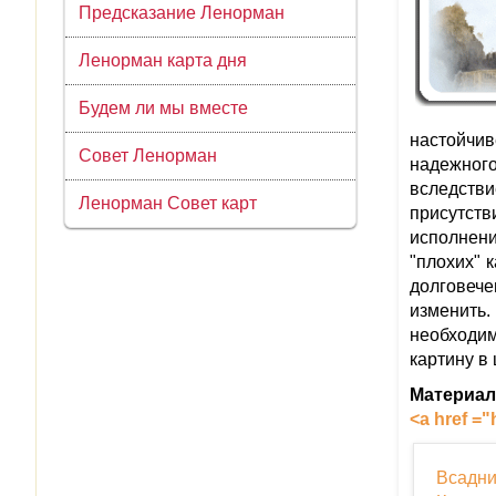
Предсказание Ленорман
Ленорман карта дня
Будем ли мы вместе
настойчив
Совет Ленорман
надежног
вследстви
Ленорман Совет карт
присутств
исполнения
"плохих" 
долговече
изменить.
необходим
картину в
Материал 
<a href ="
Всадни