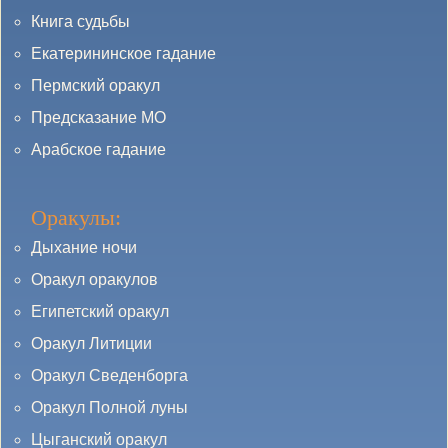
Книга судьбы
Екатерининское гадание
Пермский оракул
Предсказание МО
Арабское гадание
Оракулы:
Дыхание ночи
Оракул оракулов
Египетский оракул
Оракул Литиции
Оракул Сведенборга
Оракул Полной луны
Цыганский оракул