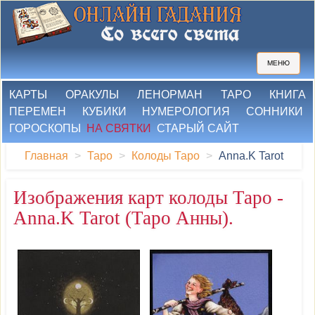
МЕНЮ
КАРТЫ
ОРАКУЛЫ
ЛЕНОРМАН
ТАРО
КНИГА
ПЕРЕМЕН
КУБИКИ
НУМЕРОЛОГИЯ
СОННИКИ
ГОРОСКОПЫ
НА СВЯТКИ
СТАРЫЙ САЙТ
Главная
Таро
Колоды Таро
Anna.K Tarot
Изображения карт колоды Таро -
Anna.K Tarot (Таро Анны).